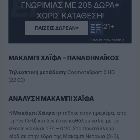
ΓΝΩΡΙΜΊΑΣ ΜΕ 205 ΔΏΡΑ*
ΧΩΡΊΣ ΚΑΤΆΘΕΣΗ!
21+
ΠΑΊΖΕΙΣ ΔΩΡΕΆΝ*
*Όροι και προϋποθέσεις
ΜΑΚΆΜΠΙ ΧΆΙΦΑ – ΠΑΝΑΘΗΝΑΪΚΌΣ
Τηλεοπτική μετάδοση
: CosmoteSport 6 HD
(22:00)
ΑΝΆΛΥΣΗ ΜΑΚΆΜΠΙ ΧΆΙΦΑ
Η
Μακάμπι Χάιφα
ηττήθηκε στην πρεμιέρα, από
τη Ρεν (3-0) και δεν ήταν καθόλου καλή, με τα
xGoals να είναι 1.74 – 0.20. Στο πρωτάθλημα
κέρδισε στην έδρα της Μακάμπι Νετάνια (2-3),