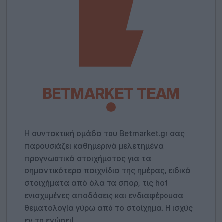
BETMARKET TEAM
Η συντακτική ομάδα του Betmarket.gr σας
παρουσιάζει καθημερινά μελετημένα
προγνωστικά στοιχήματος για τα
σημαντικότερα παιχνίδια της ημέρας, ειδικά
στοιχήματα από όλα τα σπορ, τις hot
ενισχυμένες αποδόσεις και ενδιαφέρουσα
θεματολογία γύρω από το στοίχημα. Η ισχύς
εν τη ενώσει!