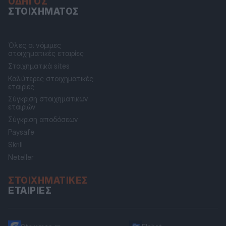
ΟΔΗΓΌΣ
ΣΤΟΙΧΉΜΑΤΟΣ
Όλες οι νόμιμες
στοιχηματικές εταιρίες
Στοιχηματικά sites
Καλύτερες στοιχηματικές
εταιρίες
Σύγκριση στοιχηματικών
εταιριών
Σύγκριση αποδόσεων
Paysafe
Skrill
Neteller
ΣΤΟΙΧΗΜΑΤΙΚΈΣ
ΕΤΑΙΡΊΕΣ