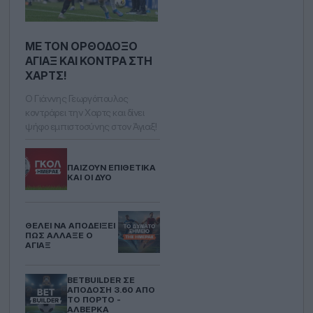
ΜΕ ΤΟΝ ΟΡΘΌΔΟΞΟ
ΆΓΙΑΞ ΚΑΙ ΚΌΝΤΡΑ ΣΤΗ
ΧΑΡΤΣ!
Ο Γιάννης Γεωργόπουλος
κοντράρει την Χαρτς και δίνει
ψήφο εμπιστοσύνης στον Άγιαξ!
ΠΑΊΖΟΥΝ ΕΠΙΘΕΤΙΚΆ
ΚΑΙ ΟΙ ΔΎΟ
ΘΈΛΕΙ ΝΑ ΑΠΟΔΕΊΞΕΙ
ΠΩΣ ΆΛΛΑΞΕ Ο
ΆΓΙΑΞ
BETBUILDER ΣΕ
ΑΠΌΔΟΣΗ 3.60 ΑΠΌ
ΤΟ ΠΌΡΤΟ -
ΑΛΒΈΡΚΑ