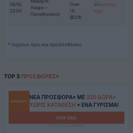
Μακάμπι
05/10,
Over
Χάιφα –
22:00
1.5
Παναθηναϊκός
@2.15
* Ισχύουν όροι και προϋποθέσεις
TOP 3
ΠΡΟΣΦΟΡΈΣ*
ΝΈΑ ΠΡΟΣΦΟΡΆ* ΜΕ
220 ΔΏΡΑ*
ΧΩΡΊΣ ΚΑΤΆΘΕΣΗ
+ ΈΝΑ ΓΎΡΙΣΜΑ!
ΚΛΙΚ ΕΔΩ
ΕΕΕΠ|21+|ΠΑΙΞΕ ΥΠΕΥΘΥΝΑ