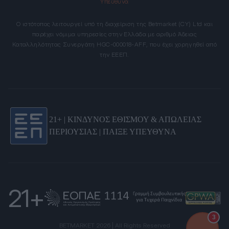
Υπεύθυνα
Ο ιστότοπος λειτουργεί υπό τη διαχείριση της Betmarket (CY) Ltd και
παρέχει νόμιμα υπηρεσίες στην Ελλάδα με αριθμό Άδειας
Καταλληλότητας Συνεργάτη HGC-000018-AFF, που έχει χορηγηθεί από
την ΕΕΕΠ.
21+ | ΚΙΝΔΥΝΟΣ ΕΘΙΣΜΟΥ & ΑΠΩΛΕΙΑΣ
ΠΕΡΙΟΥΣΙΑΣ | ΠΑΙΞΕ ΥΠΕΥΘΥΝΑ
21+
3
BETMARKET 2026 | All Rights Reserved