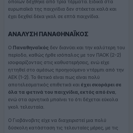
οποίων δέχθηκε από τρία τέρματα. Ειδικά στα
ευρωπαϊκά της παιχνίδια δεν στέκεται καλά και
έχει δεχθεί δέκα γκολ σε επτά παιχνίδια.
ΑΝΆΛΥΣΗ ΠΑΝΑΘΗΝΑΪΚΌΣ
Ο
Παναθηναϊκός
δεν διανύει και την καλύτερη του
περίοδο, καθώς ήρθε ισόπαλος με τον ΠΑΟΚ (2-2)
ισοφαρίζοντας στις καθυστερήσεις, ενώ είχε
ηττηθεί στο αμέσως προηγούμενο ντέρμπι από την
ΑΕΚ (1-2). Το θετικό είναι πως είναι πολύ
αποτελεσματικός επιθετικά και
έχει σκοράρει σε
όλα τα φετινά του παιχνίδια, εκτός από ένα
,
ενώ στα αρνητικά μπαίνει το ότι δέχεται εύκολα
γκολ τελευταία.
Ο Γιοβάνοβιτς είχε να διαχειριστεί μια πολύ
δύσκολη κατάσταση τις τελευταίες μέρες, με τις