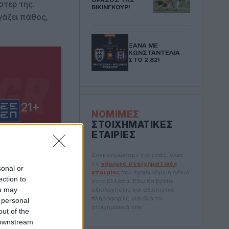
τερ της.
ΒΊΚΙΝΓΚΟΥΡ!
γάζει πάθος,
ΞΑΝΆ ΜΕ
ΚΩΝΣΤΑΝΤΈΛΙΑ
ΣΤΟ 2.82!
21+
ΝΌΜΙΜΕΣ
ΣΤΟΙΧΗΜΑΤΙΚΈΣ
ΕΤΑΙΡΊΕΣ
οι και προϋποθέσεις
Συγκεντρώσαμε για εσάς, όλες
ν δύο φορές σε
τις
νόμιμες στοιχηματικές
sonal or
εταιρίες
που έχουν νόμιμη άδεια
2,5. Στο
1.91
ection to
στην Ελλάδα. Εδώ θα βρείτε
η.
ou may
αξιολογήσεις και αξιόπιστες
πληροφορίες για όλα τα
 personal
στοιχηματικά site.
out of the
ε τη Μαρσέιγ
 downstream
er 1,25 xGoals