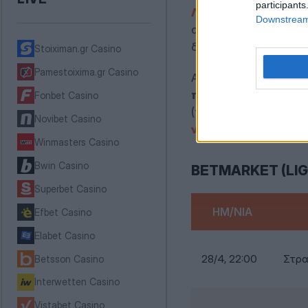
participants
Λυών
στη Novibet με
Downstream 
ανταμοιβής*. Είναι με
δημιουργικά είναι καλή
Stoiximan.gr Casino
Pamestoixima.gr Casino
Aπό τους κορυφαίους 
πρωτάθλημα για την
Fonbet Casino
(πάσες που οδήγησαν 
Novibet Casino
να έχει ασίστ
στη Be
Winmasters Casino
Bwin Casino
BETMARKET (LIG
Superbet Casino
ΗΜ/ΝΊΑ
Efbet Casino
Elabet Casino
28/4, 22:00
Στρα
Betsson Casino
Interwetten Casino
Vistabet Casino