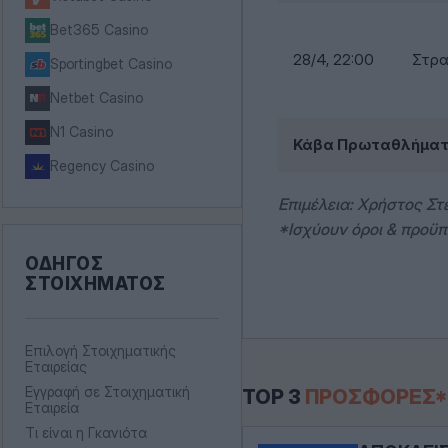
Bet365 Casino
28/4, 22:00
Στρα
Sportingbet Casino
Netbet Casino
N1 Casino
Κάβα Πρωταθλήμα
Regency Casino
Eπιμέλεια: Χρήστος Στ
*Ισχύουν όροι & προϋπ
ΟΔΗΓΌΣ
ΣΤΟΙΧΉΜΑΤΟΣ
Επιλογή Στοιχηματικής
Εταιρείας
Εγγραφή σε Στοιχηματική
TOP 3
ΠΡΟΣΦΟΡΈΣ*
Εταιρεία
Τι είναι η Γκανιότα