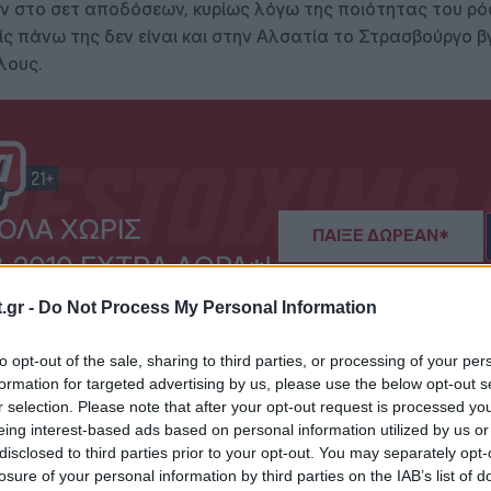
 στο σετ αποδόσεων, κυρίως λόγω της ποιότητας του ρόσ
ίς πάνω της δεν είναι και στην Αλσατία το Στρασβούργο β
λους.
 ΟΛΑ ΧΩΡΊΣ
ΠΑΊΞΕ ΔΩΡΕΆΝ*
 2010 EXTRA ΔΏΡΑ*!
*Όρ
.gr -
Do Not Process My Personal Information
ματα πάνω σε γκολ. Το Στρασβούργο σκοράρει τουλάχιστο
to opt-out of the sale, sharing to third parties, or processing of your per
υταία του, ενώ η Λυών έρχεται από τρία σερί g/g και Over 
formation for targeted advertising by us, please use the below opt-out s
μενο να δούμε τουλάχιστον τρία γκολ στην αναμέτρησ
r selection. Please note that after your opt-out request is processed y
eing interest-based ads based on personal information utilized by us or
disclosed to third parties prior to your opt-out. You may separately opt-
ς, κόντρα στην Τουλούζ, η Λυών ξεπέρασε τα 3 xGoals. Μ
losure of your personal information by third parties on the IAB’s list of
άνω από 1 στα επτά τελευταία παιχνίδια της. Στο
1.78 το Ov