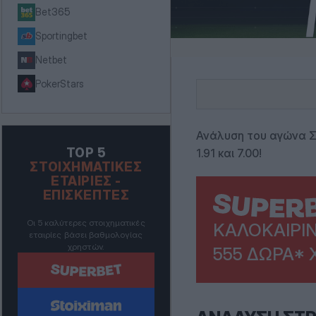
Bet365
Sportingbet
Netbet
PokerStars
Ανάλυση του αγώνα Σ
TOP 5
1.91 και 7.00!
ΣΤΟΙΧΗΜΑΤΙΚΕΣ
ΕΤΑΙΡΙΕΣ -
ΕΠΙΣΚΈΠΤΕΣ
Οι 5 καλύτερες στοιχηματικές
ΚΑΛΟΚΑΙΡΙ
εταιρίες βάσει βαθμολογίας
χρηστών.
555 ΔΏΡΑ* 