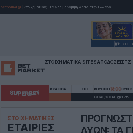
betmarket.gr
| Στοιχηματικές Εταιρίες με νόμιμη άδεια στην Ελλάδα
ΣΤΟΙΧΗΜΑΤΙΚΆ SITES
ΑΠΟΔΌΣΕΙΣ
ΤΖΊ
18:00
18:00
ΚΟΥΌΠΙΟ
ΟΥΝ. ΚΡΑΙΌΒΑ
EUL
ΚΟΥΌΠΙΟ
ΟΥΝ. ΚΡΑΙΌΒ
GOAL/GOAL @ 1.75
GOAL/GOAL @ 1.75
ΠΡΟΓΝΩΣΤ
ΣΤΟΙΧΗΜΑΤΙΚΈΣ
ΕΤΑΙΡΊΕΣ
ΛΥΏΝ: ΤΑ Γ