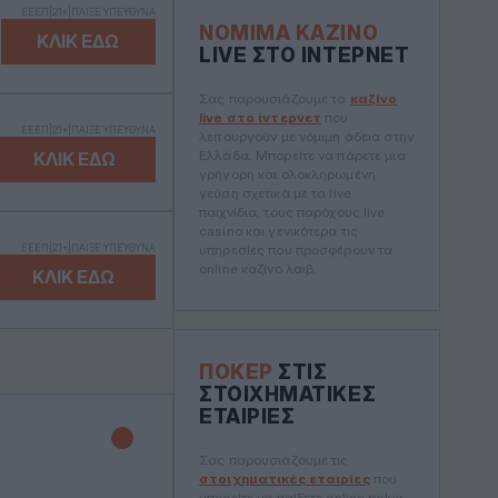
ΕΕΕΠ|21+|ΠΑΙΞΕ ΥΠΕΥΘΥΝΑ
ΝΌΜΙΜΑ ΚΑΖΊΝΟ
ΚΛΙΚ ΕΔΩ
LIVE ΣΤΟ ΊΝΤΕΡΝΕΤ
Σας παρουσιάζουμε τα
καζίνο
live στο ίντερνετ
που
ΕΕΕΠ|21+|ΠΑΙΞΕ ΥΠΕΥΘΥΝΑ
λειτουργούν με νόμιμη άδεια στην
Ελλάδα. Μπορείτε να πάρετε μια
ΚΛΙΚ ΕΔΩ
γρήγορη και ολοκληρωμένη
γεύση σχετικά με τα live
παιχνίδια, τους παρόχους live
casino και γενικότερα τις
ΕΕΕΠ|21+|ΠΑΙΞΕ ΥΠΕΥΘΥΝΑ
υπηρεσίες που προσφέρουν τα
online καζίνο λαιβ.
ΚΛΙΚ ΕΔΩ
ΠΌΚΕΡ
ΣΤΙΣ
ΣΤΟΙΧΗΜΑΤΙΚΈΣ
ΕΤΑΙΡΊΕΣ
Σας παρουσιάζουμε τις
στοιχηματικές εταιρίες
που
μπορείτε να παίξετε online poker