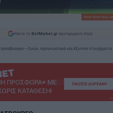
ΠΡΟΓΝΩΣΤΙΚΆ LIG
Κάντε το
BetMarket.gr
προτιμώμενη πηγή
τρασβούργο – Λυών, προγνωστικά και έξυπνα στοιχήματα
ΝΉ ΠΡΟΣΦΟΡΆ* ΜΕ
ΠΑΊΖΕΙΣ ΔΩΡΕΆΝ*
ΧΩΡΊΣ ΚΑΤΆΘΕΣΗ!
*Όρ