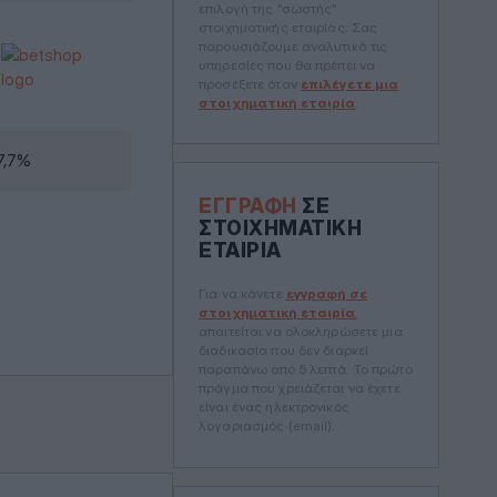
επιλογή της "σωστής"
στοιχηματικής εταιρίας; Σας
παρουσιάζουμε αναλυτικά τις
υπηρεσίες που θα πρέπει να
προσέξετε όταν
επιλέγετε μια
στοιχηματική εταιρία
.
7,7%
ΕΓΓΡΑΦΉ
ΣΕ
ΣΤΟΙΧΗΜΑΤΙΚΉ
ΕΤΑΙΡΊΑ
Για να κάνετε
εγγραφή σε
στοιχηματική εταιρία
,
απαιτείται να ολοκληρώσετε μια
διαδικασία που δεν διαρκεί
παραπάνω από 5 λεπτά. Το πρώτο
πράγμα που χρειάζεται να έχετε
είναι ένας ηλεκτρονικός
λογαριασμός (email).