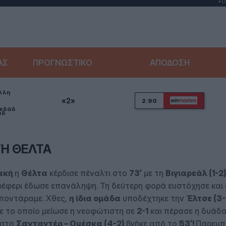
*Όρ
ΑΣ
ΠΡΟΓΝΩΣΤΙΚΌ
ΑΠΌΔΟΣΗ
λλη
«2»
2.90
ιεδάδ
ΤΗ ΘΈΛΤΑ
ιακή
η
Θέλτα
κέρδισε πέναλτι στο
73’
με τη
Βιγιαρεάλ (1-2)
 ρέφερι έδωσε επανάληψη. Τη δεύτερη φορά ευστόχησε κα
ποντάραμε. Χθες,
η ίδια ομάδα
υποδέχτηκε την
Έλτσε (3-1
ε το οποίο μείωσε η νεοφώτιστη σε
2-1
και πέρασε η δυάδα
στο
Σανταντέρ – Ουέσκα (4-2)
βγήκε από το
53’!
Παρεμπ