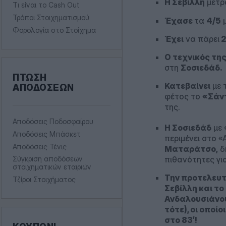
Τι είναι το Cash Out
Έχασε
τα
4/5
μ
Τρόποι Στοιχηματισμού
Φορολογία στο Στοίχημα
Έχει
να πάρει
2
Ο τεχνικός της
στη
Σοσιεδάδ.
ΠΤΩΣΗ
Κατεβαίνει
με 
ΑΠΟΔΟΣΕΩΝ
φέτος το
«Σάν
της.
Αποδόσεις Ποδοσφαίρου
Η Σοσιεδάδ
με 
Αποδόσεις Μπάσκετ
περιμένει στο 
Ματαράτσο,
δ
Αποδόσεις Τένις
πιθανότητες γι
Σύγκριση αποδόσεων
στοιχηματικών εταιριών
Την προτελευτ
Τζίροι Στοιχήματος
Σεβίλλη και τ
Ανδαλουσιάνου
τότε), οι οποί
στο 83’!