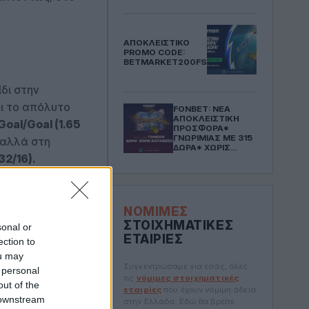
ΤΡΟΧΌ!
ΑΠΟΚΛΕΙΣΤΙΚΌ
PROMO CODE:
BETMARKET200FS
ίδι στην
ι το απόλυτο
FONBET: ΝΈΑ
ΑΠΟΚΛΕΙΣΤΙΚΉ
Goal
/
Goal
(1.65
ΠΡΟΣΦΟΡΆ*
ΓΝΩΡΙΜΊΑΣ ΜΕ 315
αλλά στη
ΔΏΡΑ* ΧΩΡΊΣ
ΚΑΤΆΘΕΣΗ!
32/16).
ρώτων
ογνωστικά
ΝΌΜΙΜΕΣ
ΣΤΟΙΧΗΜΑΤΙΚΈΣ
sonal or
ΕΤΑΙΡΊΕΣ
ection to
ou may
Συγκεντρώσαμε για εσάς, όλες
 personal
τις
νόμιμες στοιχηματικές
21+
out of the
εταιρίες
που έχουν νόμιμη άδεια
 downstream
στην Ελλάδα. Εδώ θα βρείτε