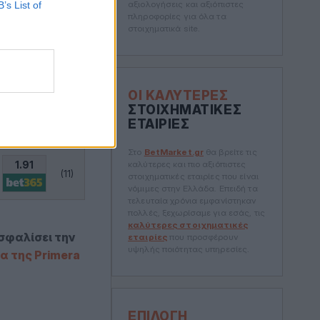
αξιολογήσεις και αξιόπιστες
B’s List of
πληροφορίες για όλα τα
οι και προϋποθέσεις
στοιχηματικά site.
ΆΔ
ΟΙ ΚΑΛΎΤΕΡΕΣ
ΣΤΟΙΧΗΜΑΤΙΚΈΣ
ΕΤΑΙΡΊΕΣ
U
Στο
BetMarket.gr
θα βρείτε τις
1.91
καλύτερες και πιο αξιόπιστες
(11)
στοιχηματικές εταιρίες που είναι
νόμιμες στην Ελλάδα. Επειδή τα
τελευταία χρόνια εμφανίστηκαν
πολλές, ξεχωρίσαμε για εσάς, τις
καλύτερες στοιχηματικές
ασφαλίσει την
εταιρίες
που προσφέρουν
α της Primera
υψηλής ποιότητας υπηρεσίες.
ΕΠΙΛΟΓΉ