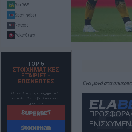
Bet365
Sportingbet
Netbet
PokerStars
TOP 5
ΣΤΟΙΧΗΜΑΤΙΚΕΣ
ΕΤΑΙΡΙΕΣ -
ΕΠΙΣΚΈΠΤΕΣ
Ένα μονό στα σημεριν
Οι 5 καλύτερες στοιχηματικές
εταιρίες βάσει βαθμολογίας
χρηστών.
ΠΡΟΣΦΟΡΆ* 
ΕΝΙΣΧΥΜΈΝ