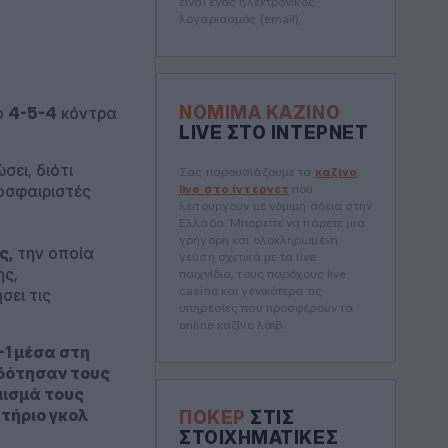
είναι ένας ηλεκτρονικός
λογαριασμός (email).
το
4-5-4
κόντρα
ΝΌΜΙΜΑ ΚΑΖΊΝΟ
LIVE ΣΤΟ ΊΝΤΕΡΝΕΤ
σει, διότι
Σας παρουσιάζουμε τα
καζίνο
οσφαιριστές
live στο ίντερνετ
που
λειτουργούν με νόμιμη άδεια στην
Ελλάδα. Μπορείτε να πάρετε μια
γρήγορη και ολοκληρωμένη
ς,
την οποία
γεύση σχετικά με τα live
ης,
παιχνίδια, τους παρόχους live
σει τις
casino και γενικότερα τις
υπηρεσίες που προσφέρουν τα
online καζίνο λαιβ.
-1 μέσα στη
οδότησαν τους
μισμά τους
ητήριο γκολ
ΠΌΚΕΡ
ΣΤΙΣ
ΣΤΟΙΧΗΜΑΤΙΚΈΣ