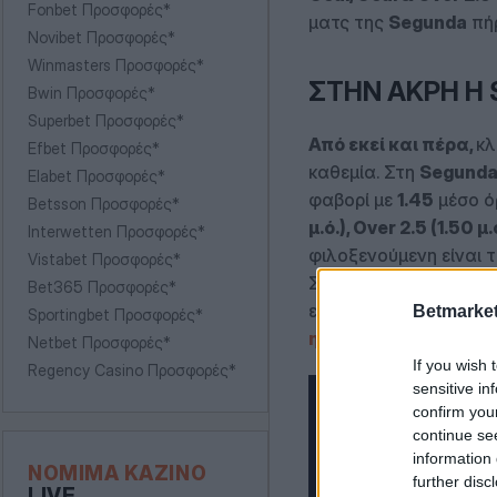
Fonbet Προσφορές*
ματς της
Segunda
πήρ
Novibet Προσφορές*
Winmasters Προσφορές*
ΣΤΗΝ ΆΚΡΗ Η
Bwin Προσφορές*
Superbet Προσφορές*
Από εκεί και πέρα,
κλ
Efbet Προσφορές*
καθεμία. Στη
Segund
Elabet Προσφορές*
φαβορί με
1.45
μέσο ό
Betsson Προσφορές*
μ.ό.),
Over
2.5 (1.50 μ.
Interwetten Προσφορές*
φιλοξενούμενη είναι 
Vistabet Προσφορές*
Συνεπώς, το αφήνουμε
Bet365 Προσφορές*
επιλαχόντων για γκο
Betmarket
Sportingbet Προσφορές*
ημέρας
είναι από τη
Netbet Προσφορές*
If you wish 
Regency Casino Προσφορές*
sensitive in
confirm you
continue se
ΝΈΑ ΠΡΟΣΦ
information 
ΝΌΜΙΜΑ ΚΑΖΊΝΟ
further disc
205 ΔΏΡΑ* 
LIVE