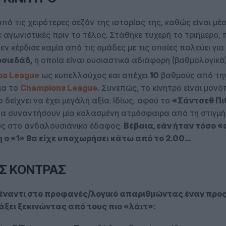
από τις χειρότερες σεζόν της ιστορίας της, καθώς είναι μέ
 αγωνιστικές πριν το τέλος. Στάθηκε τυχερή το τριήμερο, 
εν κέρδισε καμία από τις ομάδες με τις οποίες παλεύει γι
οσιεδάδ,
η οποία είναι ουσιαστικά αδιάφορη (βαθμολογικά)
pa League
ως κυπελλούχος και απέχει
10
βαθμούς από τη
για το
Champions League.
Συνεπώς, το κίνητρο είναι μονό
 δείχνει να έχει μεγάλη αξία. Ιδίως, αφού το
«Σάντσεθ Π
α συναντήσουν μία κολασμένη ατμόσφαιρα από τη στιγμή
υς στο ανδαλουσιάνικο έδαφος.
Βέβαια, εάν ήταν τόσο «
λη ο «1» θα είχε υποχωρήσει κάτω από το 2.00…
ΤΗΣ ΚΌΝΤΡΑΣ
πέναντι στο προφανές/λογικό απαριθμώντας έναν προς
άξει ξεκινώντας από τους πιο «λάιτ»:
άει
5/7
ήττες με τη
Σοσιεδάδ
ανεξαρτήτως έδρας.