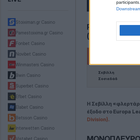
participants
Downstream 
Stoiximan.gr Casino
PRIMERA
DIVI
Pamestoixima.gr Casino
(04/05/26)
Fonbet Casino
Novibet Casino
ΑΓΏ
Winmasters Casino
Σεβίλλη
Bwin Casino
Σοσιεδάδ
Superbet Casino
Efbet Casino
Η Σεβίλλη «φλερτάρε
Elabet Casino
έξοδο στο
Europa
Le
Division).
Betsson Casino
Interwetten Casino
ΜΟΝΌΠΛΕΥΡΟ
Vistabet Casino