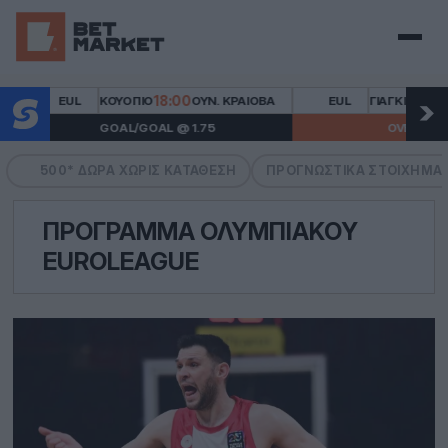
Μενού
18:00
19:0
EUL
ΚΟΥΌΠΙΟ
ΟΥΝ. ΚΡΑΙΌΒΑ
EUL
ΓΙΑΓΚΙΕΛΌΝΙΑ
GOAL/GOAL @ 1.75
OVER 2.5 @ 1.95
500* ΔΏΡΑ ΧΩΡΙΣ ΚΑΤΆΘΕΣΗ
ΠΡΟΓΝΩΣΤΙΚΆ ΣΤΟΙΧΉΜΑ
ΠΡΌΓΡΑΜΜΑ ΟΛΥΜΠΙΑΚΟΎ
EUROLEAGUE