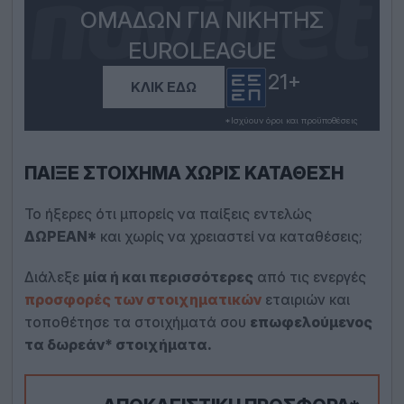
ΟΜΆΔΩΝ ΓΙΑ ΝΙΚΗΤΉΣ
EUROLEAGUE
21+
ΚΛΙΚ ΕΔΏ
*Iσχύουν όροι και προϋποθέσεις
ΠΑΊΞΕ ΣΤΟΊΧΗΜΑ ΧΩΡΊΣ ΚΑΤΆΘΕΣΗ
Το ήξερες ότι μπορείς να παίξεις εντελώς
ΔΩΡΕΑΝ*
και χωρίς να χρειαστεί να καταθέσεις;
Διάλεξε
μία ή και περισσότερες
από τις ενεργές
προσφορές των στοιχηματικών
εταιριών και
τοποθέτησε τα στοιχήματά σου
επωφελούμενος
τα δωρεάν* στοιχήματα.