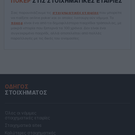
ΠΌΚΕΡ
ΣΤΙΣ ΣΤΟΙΧΗΜΑΤΙΚΈΣ ΕΤΑΙΡΊΕΣ
Σας παρουσιάζουμε τις
στοιχηματικές εταιρίες
που μπορείτε
να παίξετε online poker και οι οποίες λειτουργούν νόμιμα. Το
πόκερ
είναι ένα από τα δημοφιλέστερα παιχνίδια τράπουλας, με
μακρά ιστορία που ξεπερνά τα 100 χρόνια. Δεν είναι ένα
συγκεκριμένο παιχνίδι, αλλά αποτελείται από πολλές
παραλλαγές με τις δικές του ονομασίες.
ΟΔΗΓΌΣ
ΣΤΟΙΧΉΜΑΤΟΣ
Όλες οι νόμιμες
στοιχηματικές εταιρίες
Στοιχηματικά sites
Καλύτερες στοιχηματικές