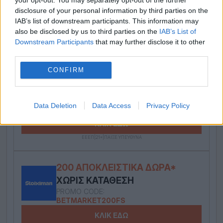
ΠΡΟΣΦΟΡΆ* ΓΝΩΡΙΜΊΑΣ ΧΩΡΊΣ
disclosure of your personal information by third parties on the
IAB’s list of downstream participants. This information may
ΚΑΤΆΘΕΣΗ!
also be disclosed by us to third parties on the
IAB’s List of
ΚΛΙΚ ΕΔΩ
Downstream Participants
that may further disclose it to other
third parties.
ΕΕΕΠ|21+|ΠΑΙΞΕ ΥΠΕΥΘΥΝΑ
CONFIRM
ΝΈΑ ΠΡΟΣΦΟΡΆ* ΓΝΩΡΙΜΊΑΣ ΜΕ
205 ΔΏΡΑ* ΧΩΡΊΣ ΚΑΤΆΘΕΣΗ!
Data Deletion
Data Access
Privacy Policy
ΚΛΙΚ ΕΔΩ
ΕΕΕΠ|21+|ΠΑΙΞΕ ΥΠΕΥΘΥΝΑ
200 ΑΠΟΚΛΕΙΣΤΙΚΆ ΔΏΡΑ*
ΧΩΡΊΣ ΚΑΤΆΘΕΣΗ
PROMO CODE:
BETMARKET200FS
ΚΛΙΚ ΕΔΩ