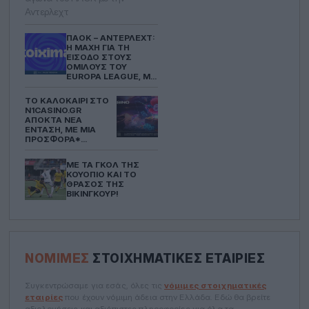
Αντερλεχτ
ΠΑΟΚ – ΆΝΤΕΡΛΕΧΤ:
Η ΜΆΧΗ ΓΙΑ ΤΗ
ΕΊΣΟΔΟ ΣΤΟΥΣ
ΟΜΊΛΟΥΣ ΤΟΥ
EUROPA LEAGUE, ΜΕ
ΈΠΑΘΛΟ*
ΑΝΤΑΜΟΙΒΉΣ ΣΤΗ
ΤΟ ΚΑΛΟΚΑΊΡΙ ΣΤΟ
STOIXIMAN!
N1CASINO.GR
ΑΠΟΚΤΆ ΝΈΑ
ΈΝΤΑΣΗ, ΜΕ ΜΙΑ
ΠΡΟΣΦΟΡΆ*
ΓΕΜΆΤΗ ΕΚΠΛΉΞΕΙΣ!
ΜΕ ΤΑ ΓΚΟΛ ΤΗΣ
ΚΟΥΌΠΙΟ ΚΑΙ ΤΟ
ΘΡΆΣΟΣ ΤΗΣ
ΒΊΚΙΝΓΚΟΥΡ!
ΝΌΜΙΜΕΣ
ΣΤΟΙΧΗΜΑΤΙΚΈΣ ΕΤΑΙΡΊΕΣ
Συγκεντρώσαμε για εσάς, όλες τις
νόμιμες στοιχηματικές
εταιρίες
που έχουν νόμιμη άδεια στην Ελλάδα. Εδώ θα βρείτε
αξιολογήσεις και αξιόπιστες πληροφορίες για όλα τα