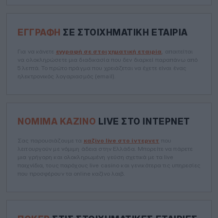
ΕΓΓΡΑΦΉ
ΣΕ ΣΤΟΙΧΗΜΑΤΙΚΉ ΕΤΑΙΡΊΑ
Για να κάνετε
εγγραφή σε στοιχηματική εταιρία
, απαιτείται
να ολοκληρώσετε μια διαδικασία που δεν διαρκεί παραπάνω από
5 λεπτά. Το πρώτο πράγμα που χρειάζεται να έχετε είναι ένας
ηλεκτρονικός λογαριασμός (email).
ΝΌΜΙΜΑ ΚΑΖΊΝΟ
LIVE ΣΤΟ ΊΝΤΕΡΝΕΤ
Σας παρουσιάζουμε τα
καζίνο live στο ίντερνετ
που
λειτουργούν με νόμιμη άδεια στην Ελλάδα. Μπορείτε να πάρετε
μια γρήγορη και ολοκληρωμένη γεύση σχετικά με τα live
παιχνίδια, τους παρόχους live casino και γενικότερα τις υπηρεσίες
που προσφέρουν τα online καζίνο λαιβ.