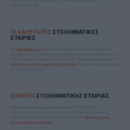
στοιχηματικά site.
ΟΙ ΚΑΛΎΤΕΡΕΣ
ΣΤΟΙΧΗΜΑΤΙΚΈΣ
ΕΤΑΙΡΊΕΣ
Στο
BetMarket.gr
θα βρείτε τις καλύτερες και πιο αξιόπιστες
στοιχηματικές εταιρίες που είναι νόμιμες στην Ελλάδα. Επειδή τα
τελευταία χρόνια εμφανίστηκαν πολλές, ξεχωρίσαμε για εσάς, τις
καλύτερες στοιχηματικές εταιρίες
που προσφέρουν υψηλής
ποιότητας υπηρεσίες.
ΕΠΙΛΟΓΉ
ΣΤΟΙΧΗΜΑΤΙΚΉΣ ΕΤΑΙΡΊΑΣ
Ποια είναι τα κριτήρια για την επιλογή της "σωστής"
στοιχηματικής εταιρίας; Σας παρουσιάζουμε αναλυτικά τις
υπηρεσίες που θα πρέπει να προσέξετε όταν
επιλέγετε μια
στοιχηματική εταιρία
.