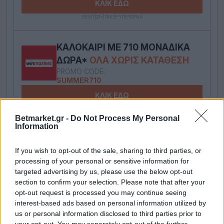
ΚΛΙΚ ΕΔΩ
ΕΕΕΠ|21+|ΠΑΙΞΕ ΥΠΕΥΘΥΝΑ
ΚΑΛΟΚΑΊΡΙ ΜΕ 710 ΜΟΝΑΔΙΚΆ
ΔΏΡΑ*
ΌΛΑ ΧΩΡΊΣ ΚΑΤΆΘΕΣΗ
PROMO CODE:
SUMMER710
ΚΛΙΚ ΕΔΩ
ΕΕΕΠ|21+|ΠΑΙΞΕ ΥΠΕΥΘΥΝΑ
Betmarket.gr -
Do Not Process My Personal
Information
ΣΟΎΠΕΡ ΔΏΡΟ*
ΧΩΡΊΣ
If you wish to opt-out of the sale, sharing to third parties, or
ΚΑΤΆΘΕΣΗ
ΣΤΗΝ INTERWETTEN
processing of your personal or sensitive information for
targeted advertising by us, please use the below opt-out
ΚΛΙΚ ΕΔΩ
section to confirm your selection. Please note that after your
opt-out request is processed you may continue seeing
ΕΕΕΠ|21+|ΠΑΙΞΕ ΥΠΕΥΘΥΝΑ
interest-based ads based on personal information utilized by
us or personal information disclosed to third parties prior to
ΝΈΑ ΣΤΟΙΧΗΜΑΤΙΚΉ
ΜΕ ΣΟΎΠΕΡ
your opt-out. You may separately opt-out of the further