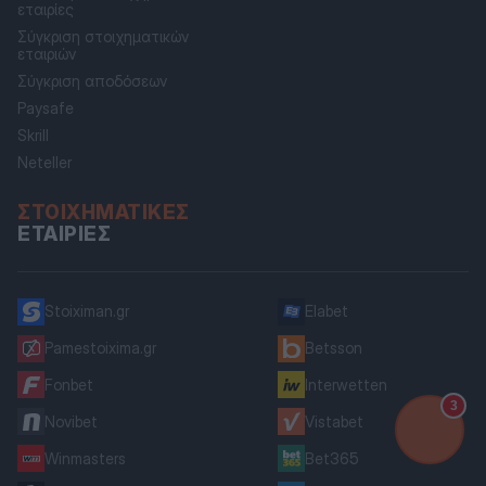
εταιρίες
Σύγκριση στοιχηματικών
εταιριών
Σύγκριση αποδόσεων
Paysafe
Skrill
Neteller
ΣΤΟΙΧΗΜΑΤΙΚΈΣ
ΕΤΑΙΡΊΕΣ
Stoiximan.gr
Elabet
Pamestoixima.gr
Betsson
Fonbet
Interwetten
3
Novibet
Vistabet
Winmasters
Bet365