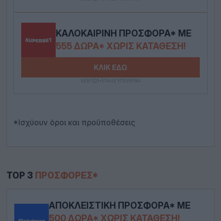
ΚΑΛΟΚΑΙΡΙΝΉ ΠΡΟΣΦΟΡΆ* ΜΕ
555 ΔΏΡΑ* ΧΩΡΊΣ ΚΑΤΆΘΕΣΗ!
ΚΛΙΚ ΕΔΩ
ΕΕΕΠ|21+|ΠΑΙΞΕ ΥΠΕΥΘΥΝΑ
*Ισχύουν όροι και προϋποθέσεις
TOP 3
ΠΡΟΣΦΟΡΈΣ*
ΑΠΟΚΛΕΙΣΤΙΚΉ ΠΡΟΣΦΟΡΆ* ΜΕ
500 ΔΏΡΑ* ΧΩΡΊΣ ΚΑΤΆΘΕΣΗ!