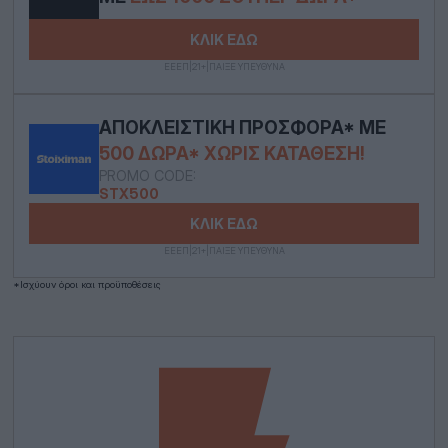
ΚΛΙΚ ΕΔΩ
ΕΕΕΠ|21+|ΠΑΙΞΕ ΥΠΕΥΘΥΝΑ
ΑΠΟΚΛΕΙΣΤΙΚΉ ΠΡΟΣΦΟΡΆ* ΜΕ
500 ΔΏΡΑ* ΧΩΡΊΣ ΚΑΤΆΘΕΣΗ!
PROMO CODE:
STX500
ΚΛΙΚ ΕΔΩ
ΕΕΕΠ|21+|ΠΑΙΞΕ ΥΠΕΥΘΥΝΑ
*Ισχύουν όροι και προϋποθέσεις