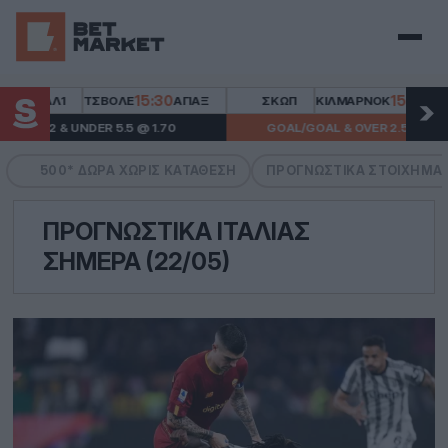
Μενού
15:30
15:30
ΟΛΛ1
ΤΣΒΌΛΕ
ΆΓΙΑΞ
ΣΚΩΠ
ΚΙΛΜΆΡΝΟΚ
ΣΈΛΤΙΚ
2 & UNDER 5.5 @ 1.70
GOAL/GOAL & OVER 2.5 @ 1.90
500* ΔΏΡΑ ΧΩΡΙΣ ΚΑΤΆΘΕΣΗ
ΠΡΟΓΝΩΣΤΙΚΆ ΣΤΟΙΧΉΜΑ
ΠΡΟΓΝΩΣΤΙΚΆ ΙΤΑΛΊΑΣ
ΣΉΜΕΡΑ (22/05)