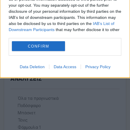
ΑΥΤΉ Η ΙΣΤΟΡΊΑ ΔΕ ΓΊΝΕΤΑΙ ΝΑ ΜΗΝ
your opt-out. You may separately opt-out of the further
ΤΕΛΕΙΏΣΕΙ ΜΕ ΓΚΟΛ
disclosure of your personal information by third parties on the
IAB’s list of downstream participants. This information may
also be disclosed by us to third parties on the
IAB’s List of
Downstream Participants
that may further disclose it to other
third parties.
ΙΣΆΚ ΊΕΝ ΈΧΕΙΣ ΚΆΤΙ ΜΕ ΤΗ
ΦΙΟΡΕΝΤΊΝΑ;
CONFIRM
Data Deletion
Data Access
Privacy Policy
ΑΝΑΛΎΣΕΙΣ
Όλα τα προγνωστικά
Ποδόσφαιρο
Μπάσκετ
Τένις
Φόρμουλα 1