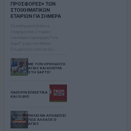
ΠΡΟΣΦΟΡΈΣ* ΤΩΝ
ΣΤΟΙΧΗΜΑΤΙΚΏΝ
ΕΤΑΙΡΙΏΝ ΓΙΑ ΣΉΜΕΡΑ
Σε καθημερινή βάση οι
στοιχηματικές εταιρίες
λανσάρουν προσφορές* και
δώρα* χωρίς κατάθεση.
Επωφελήσου από αυτές…
ΜΕ ΤΟΝ ΟΡΘΌΔΟΞΟ
ΆΓΙΑΞ ΚΑΙ ΚΌΝΤΡΑ
ΣΤΗ ΧΑΡΤΣ!
ΠΑΊΖΟΥΝ ΕΠΙΘΕΤΙΚΆ
ΚΑΙ ΟΙ ΔΎΟ
ΘΈΛΕΙ ΝΑ ΑΠΟΔΕΊΞΕΙ
ΠΩΣ ΆΛΛΑΞΕ Ο
ΆΓΙΑΞ