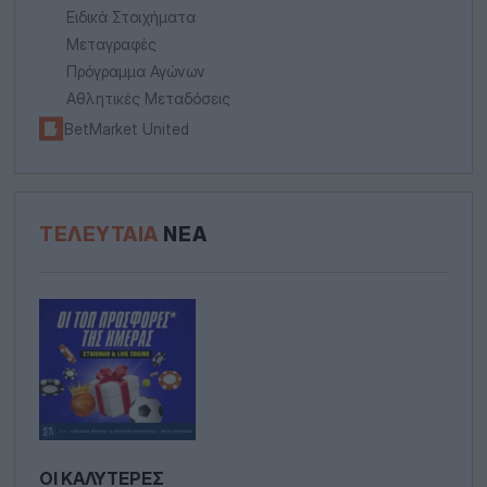
Ειδικά Στοιχήματα
Μεταγραφές
Πρόγραμμα Αγώνων
Αθλητικές Μεταδόσεις
BetMarket United
ΤΕΛΕΥΤΑΊΑ
ΝΈΑ
ΟΙ ΚΑΛΎΤΕΡΕΣ