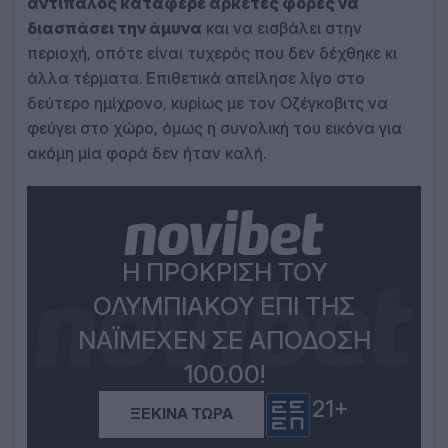
αντίπαλος κατάφερε αρκετές φορές να
διασπάσει την άμυνα
και να εισβάλει στην
περιοχή, οπότε είναι τυχερός που δεν δέχθηκε κι
άλλα τέρματα. Επιθετικά απείλησε λίγο στο
δεύτερο ημίχρονο, κυρίως με τον Οζέγκοβιτς να
φεύγει στο χώρο, όμως η συνολική του εικόνα για
ακόμη μία φορά δεν ήταν καλή.
Η ΠΡΌΚΡΙΣΗ ΤΟΥ
ΟΛΥΜΠΙΑΚΟΎ ΕΠΙ ΤΗΣ
ΝΑΪΜΈΧΕΝ ΣΕ ΑΠΌΔΟΣΗ
100.00!
21+
ΞΕΚΊΝΑ ΤΏΡΑ