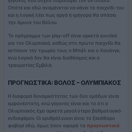
γεγονός που συχνά παρασύρει τον αντίπαλο.
Οπότε και εδώ αναμένεται να κάνει το παιχνίδι του
και η λογική λέει πως αργά ή γρήγορα θα σπάσει
την άμυνα του Βόλου.
Το πρόγραμμα των play-off είναι αρκετά ευνοϊκό
για τον Ολυμπιακό, καθώς στο πρώτο παιχνίδι θα
εκτίσουν την τιμωρία τους ο Μπιέλ και ο Χουάνγκ,
ενώ λογικά δεν θα είναι διαθέσιμος και ο
τραυματίας Εμβιλά.
ΠΡΟΓΝΩΣΤΙΚΆ: ΒΌΛΟΣ – ΟΛΥΜΠΙΑΚΌΣ
Η διαφορά δυναμικότητας των δύο ομάδων είναι
εμφανέστατη, ενώ γεγονός είναι και το ότι ο
Ολυμπιακός έχει αρκετά μεγαλύτερο βαθμολογικό
ενδιαφέρον. Οι ερυθρόλευκοι είναι το ξεκάθαρο
φαβορί εδώ, όμως όσον αφορά τα
προγνωστικά