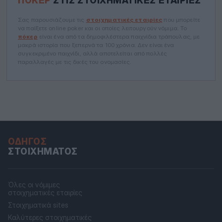
ΠΌΚΕΡ
ΣΤΙΣ ΣΤΟΙΧΗΜΑΤΙΚΈΣ ΕΤΑΙΡΊΕΣ
Σας παρουσιάζουμε τις
στοιχηματικές εταιρίες
που μπορείτε
να παίξετε online poker και οι οποίες λειτουργούν νόμιμα. Το
πόκερ
είναι ένα από τα δημοφιλέστερα παιχνίδια τράπουλας, με
μακρά ιστορία που ξεπερνά τα 100 χρόνια. Δεν είναι ένα
συγκεκριμένο παιχνίδι, αλλά αποτελείται από πολλές
παραλλαγές με τις δικές του ονομασίες.
ΟΔΗΓΌΣ
ΣΤΟΙΧΉΜΑΤΟΣ
Όλες οι νόμιμες
στοιχηματικές εταιρίες
Στοιχηματικά sites
Καλύτερες στοιχηματικές