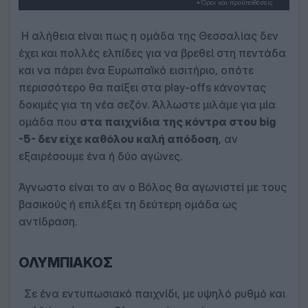
*Όροι και προϋποθέσεις
Η αλήθεια είναι πως η ομάδα της Θεσσαλίας δεν
έχει και πολλές ελπίδες για να βρεθεί στη πεντάδα
και να πάρει ένα Ευρωπαϊκό εισιτήριο, οπότε
περισσότερο θα παίξει στα play-offs κάνοντας
δοκιμές για τη νέα σεζόν. Άλλωστε μιλάμε για μία
ομάδα που
στα παιχνίδια της κόντρα στου big
-5- δεν είχε καθόλου καλή απόδοση
, αν
εξαιρέσουμε ένα ή δύο αγώνες.
Άγνωστο είναι το αν ο Βόλος θα αγωνιστεί με τους
βασικούς ή επιλέξει τη δεύτερη ομάδα ως
αντίδραση.
ΟΛΥΜΠΙΑΚΌΣ
Σε ένα εντυπωσιακό παιχνίδι, με υψηλό ρυθμό και