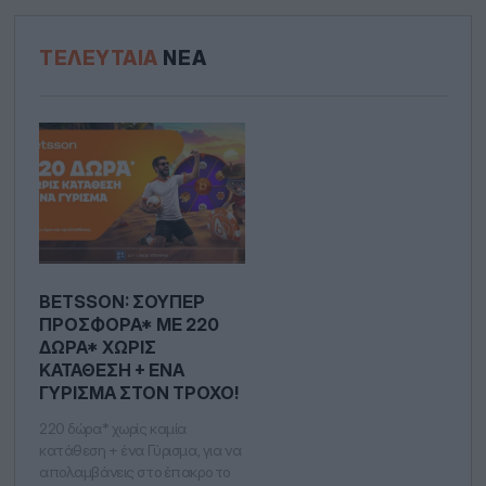
ΤΕΛΕΥΤΑΊΑ
ΝΈΑ
BETSSON: ΣΟΎΠΕΡ
ΠΡΟΣΦΟΡΆ* ΜΕ 220
ΔΏΡΑ* ΧΩΡΊΣ
ΚΑΤΆΘΕΣΗ + ΈΝΑ
ΓΎΡΙΣΜΑ ΣΤΟΝ ΤΡΟΧΌ!
220 δώρα* χωρίς καμία
κατάθεση + ένα Γύρισμα, για να
απολαμβάνεις στο έπακρο το