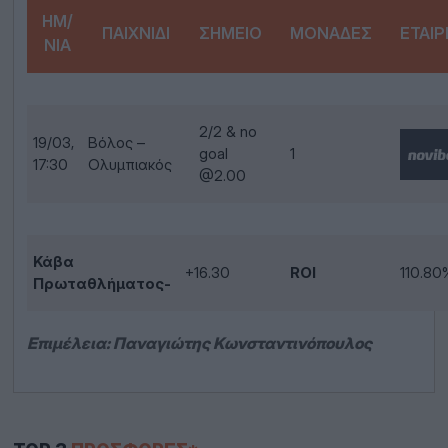
ΗΜ/
ΠΑΙΧΝΊΔΙ
ΣΗΜΕΊΟ
ΜΟΝΆΔΕΣ
ΕΤΑΙΡ
ΝΊΑ
2/2 & no
19/03,
Βόλος –
goal
1
17:30
Ολυμπιακός
@2.00
Κάβα
+16.30
ROI
110.80
Πρωταθλήματος-
Επιμέλεια: Παναγιώτης Κωνσταντινόπουλος