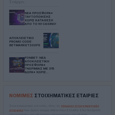
Στοίχημα…
ΝΈΑ ΠΡΟΣΦΟΡΆ*
ΤΑΥΤΟΠΟΊΗΣΗΣ
ΧΩΡΊΣ ΚΑΤΆΘΕΣΗ
ΑΠΟ ΤΟ N1 CASINO!
ΑΠΟΚΛΕΙΣΤΙΚΌ
PROMO CODE:
BETMARKET200FS
FONBET: ΝΈΑ
ΑΠΟΚΛΕΙΣΤΙΚΉ
ΠΡΟΣΦΟΡΆ*
ΓΝΩΡΙΜΊΑΣ ΜΕ 315
ΔΏΡΑ* ΧΩΡΊΣ
ΚΑΤΆΘΕΣΗ!
ΝΌΜΙΜΕΣ
ΣΤΟΙΧΗΜΑΤΙΚΈΣ ΕΤΑΙΡΊΕΣ
Συγκεντρώσαμε για εσάς, όλες τις
νόμιμες στοιχηματικές
εταιρίες
που έχουν νόμιμη άδεια στην Ελλάδα. Εδώ θα βρείτε
αξιολογήσεις και αξιόπιστες πληροφορίες για όλα τα