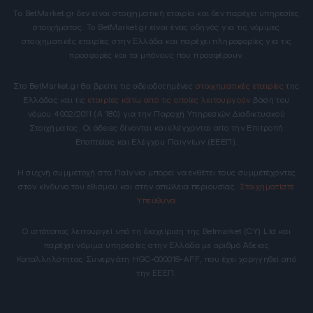
Το BetMarket.gr δεν είναι στοιχηματική εταιρία και δεν παρέχει υπηρεσίες
στοιχήματος. Το BetMarket.gr είναι ένας οδηγός για τις νόμιμες
στοιχηματικές εταιρίες στην Ελλάδα και παρέχει πληροφορίες για τις
προσφορές και τα μπόνους που προσφέρουν.
Στο BetMarket.gr θα βρείτε τις αδειοδοτημένες
στοιχηματικές εταιρίες
της
Ελλάδας και τις
εταιρίες κάτω από τις οποίες λειτουργούν
βάση του
νόμου 4002/2011 (Α 180) για την Παροχή Υπηρεσιών Διαδικτυακού
Στοιχήματος. Οι άδειες δίνονται και ελέγχονται απο την Επιτροπή
Εποπτείας και Ελέγχου Παιγνίων (ΕΕΕΠ).
Η συχνή συμμετοχή στα Παίγνια μπορεί να εκθέτει τους συμμετέχοντες
στον κίνδυνο του εθισμού και στην απώλεια περιουσίας.
Στοιχηματίστε
Υπεύθυνα
Ο ιστότοπος λειτουργεί υπό τη διαχείριση της Betmarket (CY) Ltd και
παρέχει νόμιμα υπηρεσίες στην Ελλάδα με αριθμό Άδειας
Καταλληλότητας Συνεργάτη HGC-000018-AFF, που έχει χορηγηθεί από
την ΕΕΕΠ.