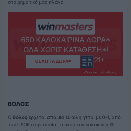
στοιχηματικό μας πλάνο.
650 ΚΑΛΟΚΑΙΡΙΝΆ ΔΏΡΑ*
ΌΛΑ ΧΩΡΊΣ ΚΑΤΆΘΕΣΗ*!
21+
ΘΈΛΩ ΤΑ ΔΏΡΑ*
*Όροι και προϋποθέσεις
ΒΌΛΟΣ
Ο
Βόλος
έρχεται από μία εύκολη ήττα, με 0-1, από
τον ΠΑΟΚ στην οποία το σκορ τον κολακεύει.
Ο