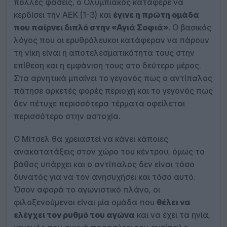
πολλές φάσεις, ο Ολυμπιακός κατάφερε να
κερδίσει την ΑΕΚ (1-3) και
έγινε η πρώτη ομάδα
που παίρνει διπλό στην «Αγιά Σοφιά»
. Ο βασικός
λόγος που οι ερυθρόλευκοι κατάφεραν να πάρουν
τη νίκη είναι η αποτελεσματικότητα τους στην
επίθεση και η εμφάνιση τους στο δεύτερο μέρος.
Στα αρνητικά μπαίνει το γεγονός πως ο αντίπαλος
πάτησε αρκετές φορές περιοχή και το γεγονός πως
δεν πέτυχε περισσότερα τέρματα οφείλεται
περισσότερο στην αστοχία.
Ο Μίτσελ θα χρειαστεί να κάνει κάποιες
ανακατατάξεις στον χώρο του κέντρου, όμως το
βάθος υπάρχει και ο αντίπαλος δεν είναι τόσο
δυνατός για να τον ανησυχήσει και τόσο αυτό.
Όσον αφορά το αγωνιστικό πλάνο, οι
φιλοξενούμενοι είναι μία ομάδα που
θέλει να
ελέγχει τον ρυθμό του αγώνα
και να έχει τα ηνία,