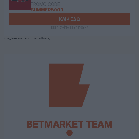
PROMO CODE:
SUMMER5000
ΚΛΙΚ ΕΔΩ
ΕΕΕΠ|21+|ΠΑΙΞΕ ΥΠΕΥΘΥΝΑ
*Ισχύουν όροι και προϋποθέσεις
BETMARKET TEAM