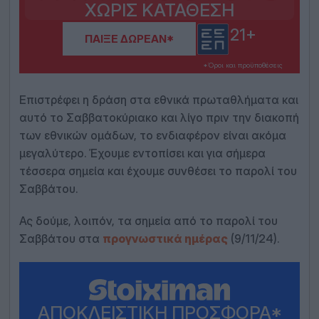
ΧΩΡΊΣ ΚΑΤΆΘΕΣΗ
21+
ΠΑΊΞΕ ΔΩΡΕΆΝ*
*Όροι και προϋποθέσεις
Επιστρέφει η δράση στα εθνικά πρωταθλήματα και
αυτό το Σαββατοκύριακο και λίγο πριν την διακοπή
των εθνικών ομάδων, το ενδιαφέρον είναι ακόμα
μεγαλύτερο. Έχουμε εντοπίσει και για σήμερα
τέσσερα σημεία και έχουμε συνθέσει το παρολί του
Σαββάτου.
Ας δούμε, λοιπόν, τα σημεία από το παρολί του
Σαββάτου στα
προγνωστικά ημέρας
(9/11/24).
ΑΠΟΚΛΕΙΣΤΙΚΉ ΠΡΟΣΦΟΡΆ*