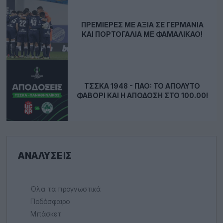
ΠΡΕΜΙΈΡΕΣ ΜΕ ΑΞΊΑ ΣΕ ΓΕΡΜΑΝΊΑ
ΚΑΙ ΠΟΡΤΟΓΑΛΊΑ ΜΕ ΦΑΜΑΛΙΚΆΟ!
ΤΣΣΚΑ 1948 - ΠΑΟ: ΤΟ ΑΠΌΛΥΤΟ
ΦΑΒΟΡΊ ΚΑΙ Η ΑΠΌΔΟΣΗ ΣΤΟ 100.00!
ΑΝΑΛΎΣΕΙΣ
Όλα τα προγνωστικά
Ποδόσφαιρο
Μπάσκετ