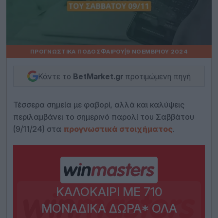
ΠΡΟΓΝΩΣΤΙΚΆ ΠΟΔΟΣΦΑΊΡΟΥ
|
9 ΝΟΕΜΒΡΊΟΥ 2024
Κάντε το
BetMarket.gr
προτιμώμενη πηγή
Τέσσερα σημεία με φαβορί, αλλά και καλύψεις
περιλαμβάνει το σημερινό παρολί του Σαββάτου
(9/11/24) στα
προγνωστικά στοιχήματος
.
ΚΑΛΟΚΑΊΡΙ ΜΕ 710
ΜΟΝΑΔΙΚΆ ΔΏΡΑ* ΌΛΑ