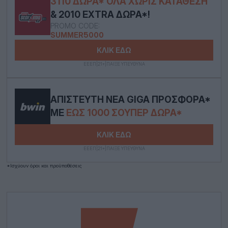
3110 ΔΏΡΑ* ΟΛΑ ΧΩΡΊΣ ΚΑΤΆΘΕΣΗ
& 2010 EXTRA ΔΏΡΑ*!
PROMO CODE:
SUMMER5000
ΚΛΙΚ ΕΔΩ
ΕΕΕΠ|21+|ΠΑΙΞΕ ΥΠΕΥΘΥΝΑ
ΑΠΊΣΤΕΥΤΗ ΝΈΑ GIGA ΠΡΟΣΦΟΡΆ*
ΜΕ
ΕΩΣ 1000 ΣΟΎΠΕΡ ΔΩΡΑ*
ΚΛΙΚ ΕΔΩ
ΕΕΕΠ|21+|ΠΑΙΞΕ ΥΠΕΥΘΥΝΑ
*Ισχύουν όροι και προϋποθέσεις