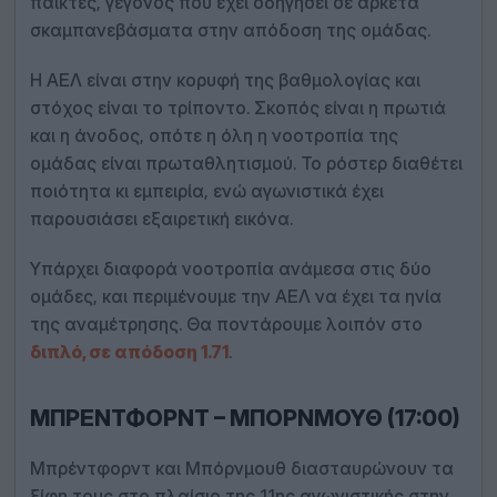
παίκτες, γεγονός που έχει οδηγήσει σε αρκετά
σκαμπανεβάσματα στην απόδοση της ομάδας.
Η ΑΕΛ είναι στην κορυφή της βαθμολογίας και
στόχος είναι το τρίποντο. Σκοπός είναι η πρωτιά
και η άνοδος, οπότε η όλη η νοοτροπία της
ομάδας είναι πρωταθλητισμού. Το ρόστερ διαθέτει
ποιότητα κι εμπειρία, ενώ αγωνιστικά έχει
παρουσιάσει εξαιρετική εικόνα.
Υπάρχει διαφορά νοοτροπία ανάμεσα στις δύο
ομάδες, και περιμένουμε την ΑΕΛ να έχει τα ηνία
της αναμέτρησης. Θα ποντάρουμε λοιπόν στο
διπλό, σε απόδοση 1.71
.
ΜΠΡΈΝΤΦΟΡΝΤ – ΜΠΌΡΝΜΟΥΘ (17:00)
Μπρέντφορντ και Μπόρνμουθ διασταυρώνουν τα
ξίφη τους στο πλαίσιο της 11ης αγωνιστικής στην