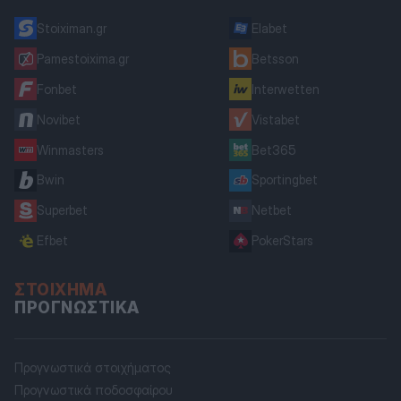
Stoiximan.gr
Elabet
Pamestoixima.gr
Betsson
Fonbet
Interwetten
Novibet
Vistabet
Winmasters
Bet365
Bwin
Sportingbet
Superbet
Netbet
Efbet
PokerStars
ΣΤΟΊΧΗΜΑ
ΠΡΟΓΝΩΣΤΙΚΆ
Προγνωστικά στοιχήματος
Προγνωστικά ποδοσφαίρου