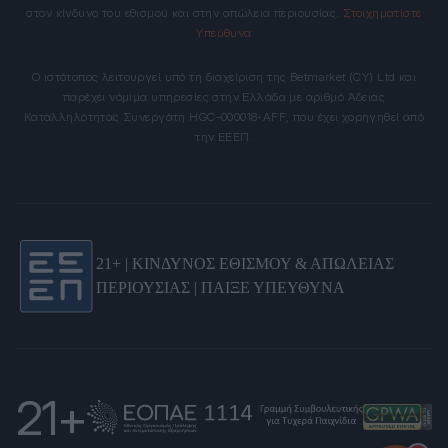
στον κίνδυνο του εθισμού και στην απώλεια περιουσίας.
Στοιχηματίστε
Υπεύθυνα
Ο ιστότοπος λειτουργεί υπό τη διαχείριση της Betmarket (CY) Ltd και
παρέχει νόμιμα υπηρεσίες στην Ελλάδα με αριθμό Άδειας
Καταλληλότητας Συνεργάτη HGC-000018-AFF, που έχει χορηγηθεί από
την ΕΕΕΠ.
21+ | ΚΙΝΔΥΝΟΣ ΕΘΙΣΜΟΥ & ΑΠΩΛΕΙΑΣ
ΠΕΡΙΟΥΣΙΑΣ | ΠΑΙΞΕ ΥΠΕΥΘΥΝΑ
21+