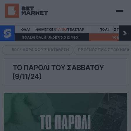
Μενού
17:30
18
ΟΛΛ1
ΝΑΪΜΈΓΚΕΝ
ΤΈΛΣΤΑΡ
ΠΟΛ1
ΣΤΣΖΈΤΣΙΝ
GOAL/GOAL & UNDER 5.5 @ 1.90
1X & OVER 1.5 @ 
500* ΔΏΡΑ ΧΩΡΙΣ ΚΑΤΆΘΕΣΗ
ΠΡΟΓΝΩΣΤΙΚΆ ΣΤΟΙΧΉΜΑ
ΤΟ ΠΑΡΟΛΊ ΤΟΥ ΣΑΒΒΆΤΟΥ
(9/11/24)