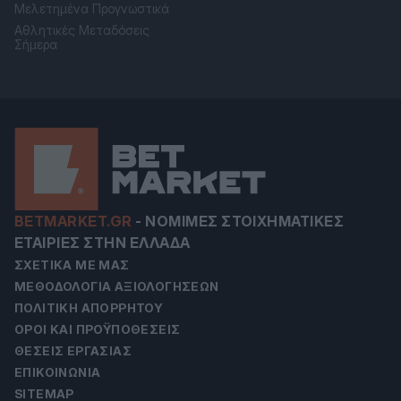
Μελετημένα Προγνωστικά
Αθλητικές Μεταδόσεις
Σήμερα
BETMARKET.GR
-
ΝΌΜΙΜΕΣ ΣΤΟΙΧΗΜΑΤΙΚΈΣ
ΕΤΑΙΡΊΕΣ ΣΤΗΝ ΕΛΛΆΔΑ
ΣΧΕΤΙΚΆ ΜΕ ΜΑΣ
ΜΕΘΟΔΟΛΟΓΊΑ ΑΞΙΟΛΟΓΉΣΕΩΝ
ΠΟΛΙΤΙΚΉ ΑΠΟΡΡΉΤΟΥ
ΌΡΟΙ ΚΑΙ ΠΡΟΫΠΟΘΈΣΕΙΣ
ΘΈΣΕΙΣ ΕΡΓΑΣΊΑΣ
ΕΠΙΚΟΙΝΩΝΊΑ
SITEMAP