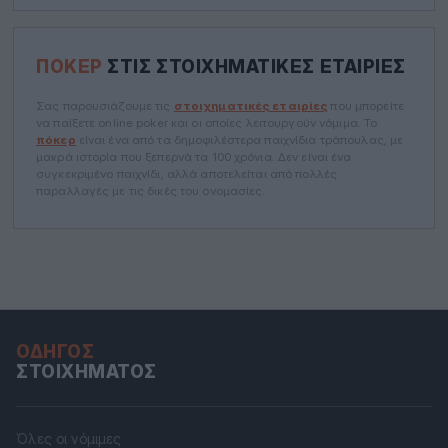
ΠΌΚΕΡ
ΣΤΙΣ ΣΤΟΙΧΗΜΑΤΙΚΈΣ ΕΤΑΙΡΊΕΣ
Σας παρουσιάζουμε τις
στοιχηματικές εταιρίες
που μπορείτε
να παίξετε online poker και οι οποίες λειτουργούν νόμιμα. Το
πόκερ
είναι ένα από τα δημοφιλέστερα παιχνίδια τράπουλας, με
μακρά ιστορία που ξεπερνά τα 100 χρόνια. Δεν είναι ένα
συγκεκριμένο παιχνίδι, αλλά αποτελείται από πολλές
παραλλαγές με τις δικές του ονομασίες.
ΟΔΗΓΌΣ
ΣΤΟΙΧΉΜΑΤΟΣ
Όλες οι νόμιμες