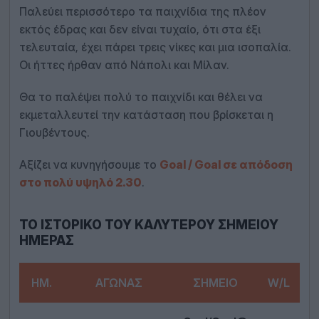
Παλεύει περισσότερο τα παιχνίδια της πλέον
εκτός έδρας και δεν είναι τυχαίο, ότι στα έξι
τελευταία, έχει πάρει τρεις νίκες και μια ισοπαλία.
Οι ήττες ήρθαν από Νάπολι και Μίλαν.
Θα το παλέψει πολύ το παιχνίδι και θέλει να
εκμεταλλευτεί την κατάσταση που βρίσκεται η
Γιουβέντους.
Αξίζει να κυνηγήσουμε το
Goal / Goal σε απόδοση
στο πολύ υψηλό 2.30
.
ΤΟ ΙΣΤΟΡΙΚΌ ΤΟΥ ΚΑΛΎΤΕΡΟΥ ΣΗΜΕΊΟΥ
ΗΜΈΡΑΣ
ΗΜ.
ΑΓΏΝΑΣ
ΣΗΜΕΊΟ
W/L