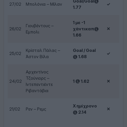
Goal/Goal@
27/02
Μπολόνια – Μίλαν
✓
1.77
1 με -1
Γιουβέντους –
26/02
χάντικαπ@
✕
Εμπολι
1.66
Κρίσταλ Πάλας –
Goal / Goal
25/02
✓
Άστον Βίλα
@ 1.68
Αρχεντίνος
Τζούνιορς –
24/02
1 @ 1.62
✕
Ιντεπεντιέντε
Ριβαντάβια
Χ ημίχρονο
21/02
Ρεν – Ρεμς
✕
@ 2.14