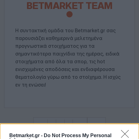
BETMARKET TEAM
Η συντακτική ομάδα του Betmarket.gr σας
παρουσιάζει καθημερινά μελετημένα
προγνωστικά στοιχήματος για τα
σημαντικότερα παιχνίδια της ημέρας, ειδικά
στοιχήματα από όλα τα σπορ, τις hot
ενισχυμένες αποδόσεις και ενδιαφέρουσα
θεματολογία γύρω από το στοίχημα. Η ισχύς
εν τη ενώσει!
Betmarket.gr -
Do Not Process My Personal