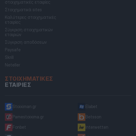
στοιχηματικές εταιρίες
Στοιχηματικά sites
Καλύτερες στοιχηματικές
εταιρίες
Σύγκριση στοιχηματικών
εταιριών
Σύγκριση αποδόσεων
Paysafe
Skrill
Neteller
ΣΤΟΙΧΗΜΑΤΙΚΈΣ
ΕΤΑΙΡΊΕΣ
Stoiximan.gr
Elabet
Pamestoixima.gr
Betsson
Fonbet
Interwetten