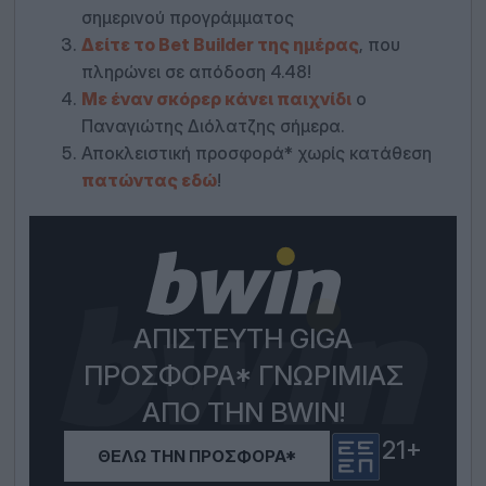
σημερινού προγράμματος
Δείτε το Bet Builder της ημέρας
, που
πληρώνει σε απόδοση 4.48!
Με έναν σκόρερ κάνει παιχνίδι
ο
Παναγιώτης Διόλατζης σήμερα.
Αποκλειστική προσφορά* χωρίς κατάθεση
πατώντας εδώ
!
ΑΠΊΣΤΕΥΤΗ GIGA
ΠΡΟΣΦΟΡΆ* ΓΝΩΡΙΜΊΑΣ
ΑΠΌ ΤΗΝ BWIN!
21+
ΘΈΛΩ ΤΗΝ ΠΡΟΣΦΟΡΆ*