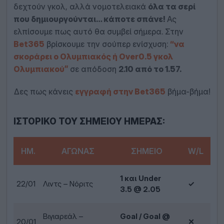
δεχτούν γκολ, αλλά νομοτελειακά
όλα τα σερί
που δημιουργούνται… κάποτε σπάνε!
Ας
ελπίσουμε πως αυτό θα συμβεί σήμερα. Στην
Bet365
βρίσκουμε την σούπερ ενίσχυση:
“να
σκοράρει ο Ολυμπιακός ή Over0.5 γκολ
Ολυμπιακού”
σε απόδοση
2.10 από το 1.57.
Δες πως κάνεις
εγγραφή στην Bet365
βήμα-βήμα!
ΙΣΤΟΡΙΚΌ ΤΟΥ ΣΗΜΕΊΟΥ ΗΜΈΡΑΣ:
ΗΜ.
ΑΓΏΝΑΣ
ΣΗΜΕΊΟ
W/L
1 και Under
22/01
Λιντς – Νόριτς
✓
3.5 @ 2.05
Βιγιαρεάλ –
Goal / Goal @
20/01
✕