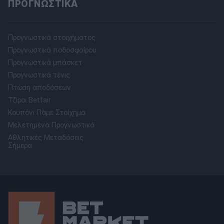
ΠΡΟΓΝΩΣΤΙΚΆ
Προγνωστικά στοιχήματος
Προγνωστικά ποδοσφαίρου
Προγνωστικά μπάσκετ
Προγνωστικά τένις
Πτώση αποδόσεων
Τζίροι Betfair
Κουπόνι Πάμε Στοίχημα
Μελετημένα Προγνωστικά
Αθλητικές Μεταδόσεις
Σήμερα