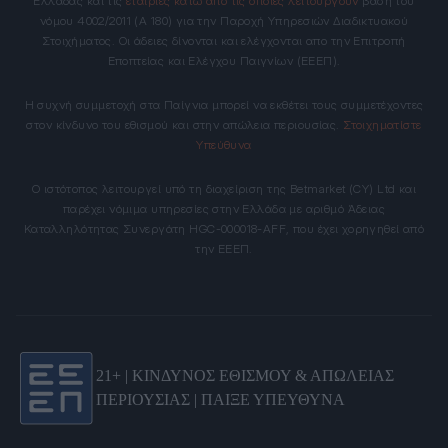
Ελλάδας και τις
εταιρίες κάτω από τις οποίες λειτουργούν
βάση του
νόμου 4002/2011 (Α 180) για την Παροχή Υπηρεσιών Διαδικτυακού
Στοιχήματος. Οι άδειες δίνονται και ελέγχονται απο την Επιτροπή
Εποπτείας και Ελέγχου Παιγνίων (ΕΕΕΠ).
Η συχνή συμμετοχή στα Παίγνια μπορεί να εκθέτει τους συμμετέχοντες
στον κίνδυνο του εθισμού και στην απώλεια περιουσίας.
Στοιχηματίστε
Υπεύθυνα
Ο ιστότοπος λειτουργεί υπό τη διαχείριση της Betmarket (CY) Ltd και
παρέχει νόμιμα υπηρεσίες στην Ελλάδα με αριθμό Άδειας
Καταλληλότητας Συνεργάτη HGC-000018-AFF, που έχει χορηγηθεί από
την ΕΕΕΠ.
21+ | ΚΙΝΔΥΝΟΣ ΕΘΙΣΜΟΥ & ΑΠΩΛΕΙΑΣ
ΠΕΡΙΟΥΣΙΑΣ | ΠΑΙΞΕ ΥΠΕΥΘΥΝΑ