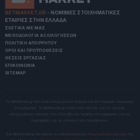
BETMARKET.GR
-
ΝΌΜΙΜΕΣ ΣΤΟΙΧΗΜΑΤΙΚΈΣ
ΕΤΑΙΡΊΕΣ ΣΤΗΝ ΕΛΛΆΔΑ
ΣΧΕΤΙΚΆ ΜΕ ΜΑΣ
ΜΕΘΟΔΟΛΟΓΊΑ ΑΞΙΟΛΟΓΉΣΕΩΝ
ΠΟΛΙΤΙΚΉ ΑΠΟΡΡΉΤΟΥ
ΌΡΟΙ ΚΑΙ ΠΡΟΫΠΟΘΈΣΕΙΣ
ΘΈΣΕΙΣ ΕΡΓΑΣΊΑΣ
ΕΠΙΚΟΙΝΩΝΊΑ
SITEMAP
Το BetMarket.gr δεν είναι στοιχηματική εταιρία και δεν παρέχει υπηρεσίες
στοιχήματος. Το BetMarket.gr είναι ένας οδηγός για τις νόμιμες
στοιχηματικές εταιρίες στην Ελλάδα και παρέχει πληροφορίες για τις
προσφορές και τα μπόνους που προσφέρουν.
Στο BetMarket.gr θα βρείτε τις αδειοδοτημένες
στοιχηματικές εταιρίες
της