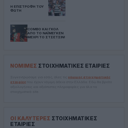
Η ΕΠΙΣΤΡΟΦΉ ΤΟΥ
ΦΏΤΗ
COMBO ΚΑΙ ΓΚΟΛ
ΑΠΌ ΤΟ ΝΑΪΜΈΓΚΕΝ
ΜΈΧΡΙ ΤΟ ΣΤΣΈΤΣΙΝ!
ΝΌΜΙΜΕΣ
ΣΤΟΙΧΗΜΑΤΙΚΈΣ ΕΤΑΙΡΊΕΣ
Συγκεντρώσαμε για εσάς, όλες τις
νόμιμες στοιχηματικές
εταιρίες
που έχουν νόμιμη άδεια στην Ελλάδα. Εδώ θα βρείτε
αξιολογήσεις και αξιόπιστες πληροφορίες για όλα τα
στοιχηματικά site.
ΟΙ ΚΑΛΎΤΕΡΕΣ
ΣΤΟΙΧΗΜΑΤΙΚΈΣ
ΕΤΑΙΡΊΕΣ