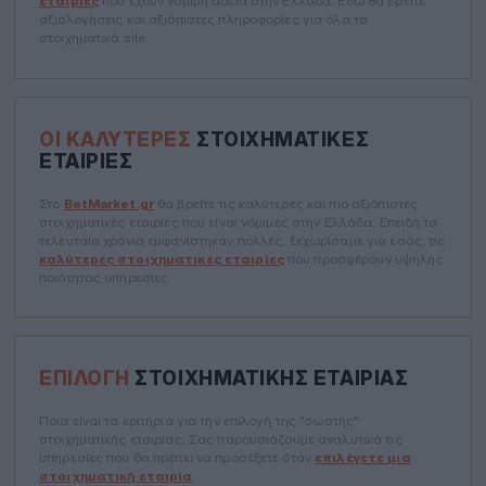
εταιρίες
που έχουν νόμιμη άδεια στην Ελλάδα. Εδώ θα βρείτε
αξιολογήσεις και αξιόπιστες πληροφορίες για όλα τα
στοιχηματικά site.
ΟΙ ΚΑΛΎΤΕΡΕΣ
ΣΤΟΙΧΗΜΑΤΙΚΈΣ
ΕΤΑΙΡΊΕΣ
Στο
BetMarket.gr
θα βρείτε τις καλύτερες και πιο αξιόπιστες
στοιχηματικές εταιρίες που είναι νόμιμες στην Ελλάδα. Επειδή τα
τελευταία χρόνια εμφανίστηκαν πολλές, ξεχωρίσαμε για εσάς, τις
καλύτερες στοιχηματικές εταιρίες
που προσφέρουν υψηλής
ποιότητας υπηρεσίες.
ΕΠΙΛΟΓΉ
ΣΤΟΙΧΗΜΑΤΙΚΉΣ ΕΤΑΙΡΊΑΣ
Ποια είναι τα κριτήρια για την επιλογή της "σωστής"
στοιχηματικής εταιρίας; Σας παρουσιάζουμε αναλυτικά τις
υπηρεσίες που θα πρέπει να προσέξετε όταν
επιλέγετε μια
στοιχηματική εταιρία
.