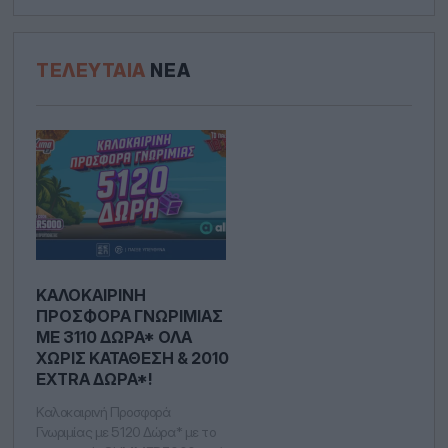
ΤΕΛΕΥΤΑΊΑ
ΝΈΑ
ΚΑΛΟΚΑΙΡΙΝΉ
ΠΡΟΣΦΟΡΆ ΓΝΩΡΙΜΊΑΣ
ΜΕ 3110 ΔΏΡΑ* ΟΛΑ
ΧΩΡΊΣ ΚΑΤΆΘΕΣΗ & 2010
EXTRA ΔΏΡΑ*!
Καλοκαιρινή Προσφορά
Γνωριμίας με 5120 Δώρα* με το