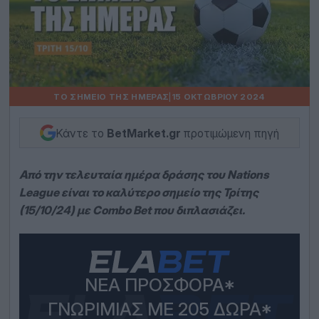
ΤΟ ΣΗΜΕΊΟ ΤΗΣ ΗΜΈΡΑΣ
|
15 ΟΚΤΩΒΡΊΟΥ 2024
Κάντε το
BetMarket.gr
προτιμώμενη πηγή
Από την τελευταία ημέρα δράσης του Nations
League είναι το καλύτερο σημείο της Τρίτης
(15/10/24) με Combo Bet που διπλασιάζει.
ΝΈΑ ΠΡΟΣΦΟΡΆ*
ΓΝΩΡΙΜΊΑΣ ΜΕ 205 ΔΏΡΑ*