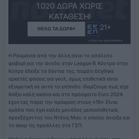
1.020 ΔΏΡΑ ΧΩΡΊΣ
ΚΑΤΆΘΕΣΗ!
21+
ΘΈΛΩ ΤΑ ΔΏΡΑ*
*Όροι και προϋποθέσεις
Η Ρουμανία από την άλλη είναι το απόλυτο
φαβορί για την άνοδο στην League B. Κόντρα στην
Κύπρο έδειξε τα δόντια της, παρότι δέχθηκε
αρκετές φάσεις για γκολ, όμως επιθετικά είναι
εξαιρετική σε αυτό το επίπεδο. Θυμίζουμε πως είχε
δείξει καλή εικόνα και στο πρόσφατο Euro 2024,
έχοντας πάρει την πρόκριση στους «16». Είναι
ομάδα που έχει καλές μονάδες μεσοεπιθετικά,
προεξέχοντος του Ντένις Μαν, ο οποίος άνοιξε και
το σκορ τις προάλλες στο ΓΣΠ.