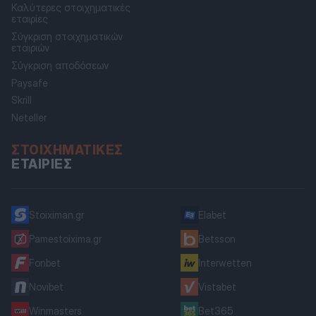
Καλύτερες στοιχηματικές
εταιρίες
Σύγκριση στοιχηματικών
εταιριών
Σύγκριση αποδόσεων
Paysafe
Skrill
Neteller
ΣΤΟΙΧΗΜΑΤΙΚΈΣ
ΕΤΑΙΡΊΕΣ
Stoiximan.gr
Elabet
Pamestoixima.gr
Betsson
Fonbet
Interwetten
Novibet
Vistabet
Winmasters
Bet365