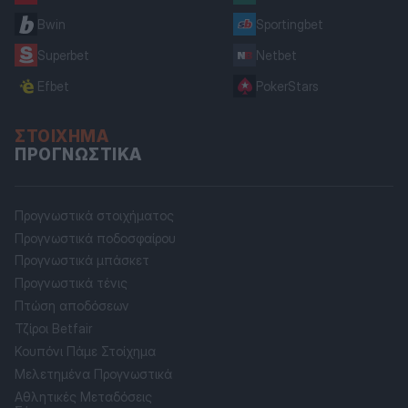
Bwin
Sportingbet
Superbet
Netbet
Efbet
PokerStars
ΣΤΟΊΧΗΜΑ
ΠΡΟΓΝΩΣΤΙΚΆ
Προγνωστικά στοιχήματος
Προγνωστικά ποδοσφαίρου
Προγνωστικά μπάσκετ
Προγνωστικά τένις
Πτώση αποδόσεων
Τζίροι Betfair
Κουπόνι Πάμε Στοίχημα
Μελετημένα Προγνωστικά
Αθλητικές Μεταδόσεις