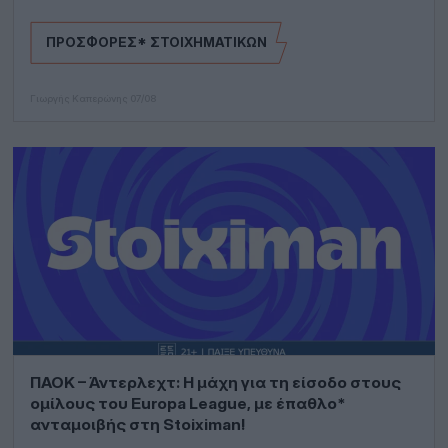
ΠΡΟΣΦΟΡΈΣ* ΣΤΟΙΧΗΜΑΤΙΚΏΝ
Γιωργής Καπερώνης
07/08
ΠΑΟΚ – Άντερλεχτ: Η μάχη για τη είσοδο στους
ομίλους του Europa League, με έπαθλο*
ανταμοιβής στη Stoiximan!