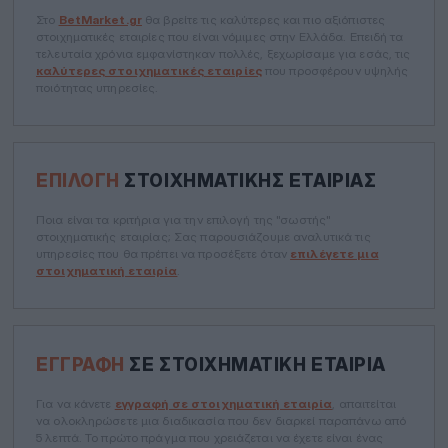
Στο
BetMarket.gr
θα βρείτε τις καλύτερες και πιο αξιόπιστες
στοιχηματικές εταιρίες που είναι νόμιμες στην Ελλάδα. Επειδή τα
τελευταία χρόνια εμφανίστηκαν πολλές, ξεχωρίσαμε για εσάς, τις
καλύτερες στοιχηματικές εταιρίες
που προσφέρουν υψηλής
ποιότητας υπηρεσίες.
ΕΠΙΛΟΓΉ
ΣΤΟΙΧΗΜΑΤΙΚΉΣ ΕΤΑΙΡΊΑΣ
Ποια είναι τα κριτήρια για την επιλογή της "σωστής"
στοιχηματικής εταιρίας; Σας παρουσιάζουμε αναλυτικά τις
υπηρεσίες που θα πρέπει να προσέξετε όταν
επιλέγετε μια
στοιχηματική εταιρία
.
ΕΓΓΡΑΦΉ
ΣΕ ΣΤΟΙΧΗΜΑΤΙΚΉ ΕΤΑΙΡΊΑ
Για να κάνετε
εγγραφή σε στοιχηματική εταιρία
, απαιτείται
να ολοκληρώσετε μια διαδικασία που δεν διαρκεί παραπάνω από
5 λεπτά. Το πρώτο πράγμα που χρειάζεται να έχετε είναι ένας