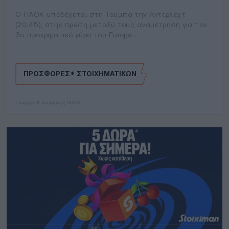
Ο ΠΑΟΚ υποδέχεται στη Τούμπα την Άντερλεχτ
(20:45), στην πρώτη μεταξύ τους αναμέτρηση για τον
3ο προκριματικό γύρο του Europa…
ΠΡΟΣΦΟΡΈΣ* ΣΤΟΙΧΗΜΑΤΙΚΏΝ
Γιωργής Καπερώνης
06/08