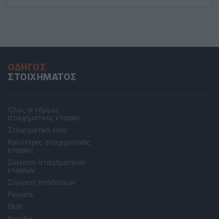
ΟΔΗΓΌΣ
ΣΤΟΙΧΉΜΑΤΟΣ
Όλες οι νόμιμες
στοιχηματικές εταιρίες
Στοιχηματικά sites
Καλύτερες στοιχηματικές
εταιρίες
Σύγκριση στοιχηματικών
εταιριών
Σύγκριση αποδόσεων
Paysafe
Skrill
Neteller