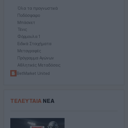
Όλα τα προγνωστικά
Ποδόσφαιρο
Μπάσκετ
Τένις
Φόρμουλα 1
Ειδικά Στοιχήματα
Μεταγραφές
Πρόγραμμα Αγώνων
Αθλητικές Μεταδόσεις
BetMarket United
ΤΕΛΕΥΤΑΊΑ
ΝΈΑ