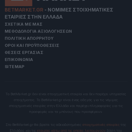
BETMARKET.GR
-
ΝΌΜΙΜΕΣ ΣΤΟΙΧΗΜΑΤΙΚΈΣ
ΕΤΑΙΡΊΕΣ ΣΤΗΝ ΕΛΛΆΔΑ
ΣΧΕΤΙΚΆ ΜΕ ΜΑΣ
ΜΕΘΟΔΟΛΟΓΊΑ ΑΞΙΟΛΟΓΉΣΕΩΝ
ΠΟΛΙΤΙΚΉ ΑΠΟΡΡΉΤΟΥ
ΌΡΟΙ ΚΑΙ ΠΡΟΫΠΟΘΈΣΕΙΣ
ΘΈΣΕΙΣ ΕΡΓΑΣΊΑΣ
ΕΠΙΚΟΙΝΩΝΊΑ
SITEMAP
Το BetMarket.gr δεν είναι στοιχηματική εταιρία και δεν παρέχει υπηρεσίες
στοιχήματος. Το BetMarket.gr είναι ένας οδηγός για τις νόμιμες
στοιχηματικές εταιρίες στην Ελλάδα και παρέχει πληροφορίες για τις
προσφορές και τα μπόνους που προσφέρουν.
Στο BetMarket.gr θα βρείτε τις αδειοδοτημένες
στοιχηματικές εταιρίες
της
Ελλάδας και τις
εταιρίες κάτω από τις οποίες λειτουργούν
βάση του