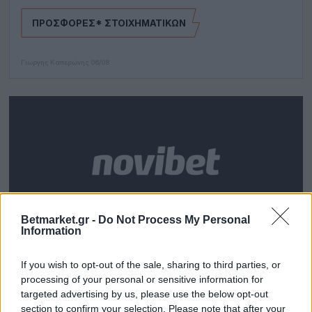
ΠΡΟΣΦΟΡΈΣ* ΣΤΟΙΧΗΜΑΤΙΚΏΝ
Γιωργής Καπερώνης
06/08
Betmarket.gr -
Do Not Process My Personal
Information
Πρώτο βήμα πρόκρισης για τον ΠΑΟΚ με
If you wish to opt-out of the sale, sharing to third parties, or
ενισχυμένες αποδόσεις!
processing of your personal or sensitive information for
targeted advertising by us, please use the below opt-out
Ο ΠΑΟΚ υποδέχεται την Άντερλεχτ στον πρώτο αγώνα
section to confirm your selection. Please note that after your