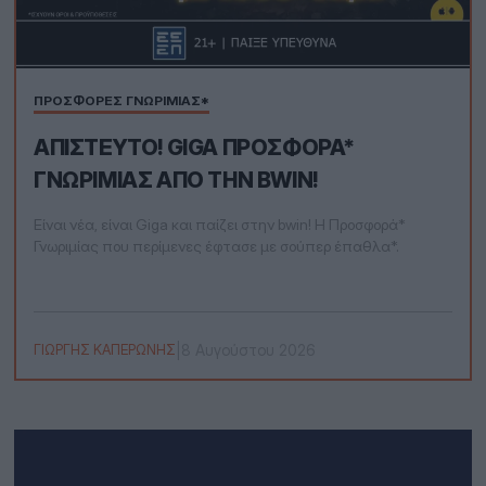
ΠΡΟΣΦΟΡΈΣ ΓΝΩΡΙΜΊΑΣ*
ΑΠΊΣΤΕΥΤΟ! GIGA ΠΡΟΣΦΟΡΆ*
ΓΝΩΡΙΜΊΑΣ ΑΠΌ ΤΗΝ BWIN!
Είναι νέα, είναι Giga και παίζει στην bwin! Η Προσφορά*
Γνωριμίας που περίμενες έφτασε με σούπερ έπαθλα*.
|
8 Αυγούστου 2026
ΓΙΩΡΓΉΣ ΚΑΠΕΡΏΝΗΣ