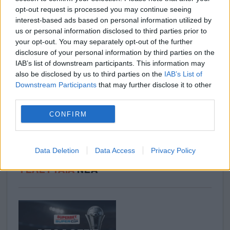
Όλα τα προγνωστικά
opt-out request is processed you may continue seeing
Ποδόσφαιρο
interest-based ads based on personal information utilized by
Μπάσκετ
us or personal information disclosed to third parties prior to
Τένις
your opt-out. You may separately opt-out of the further
disclosure of your personal information by third parties on the
Φόρμουλα 1
IAB’s list of downstream participants. This information may
Ειδικά Στοιχήματα
also be disclosed by us to third parties on the
IAB’s List of
Μεταγραφές
Downstream Participants
that may further disclose it to other
Πρόγραμμα Αγώνων
third parties.
Αθλητικές Μεταδόσεις
CONFIRM
BetMarket United
Data Deletion
Data Access
Privacy Policy
ΤΕΛΕΥΤΑΊΑ
ΝΈΑ