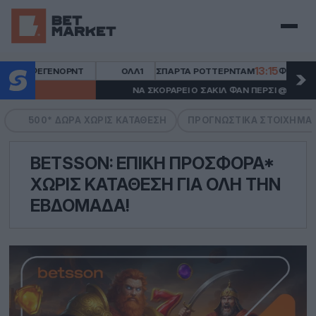
Μενού
:15
13:15
ΦΈΓΕΝΟΡΝΤ
ΟΛΛ1
ΣΠΆΡΤΑ ΡΌΤΤΕΡΝΤΑΜ
ΦΈΓΕΝΟΡΝΤ
3
ΝΑ ΣΚΟΡΆΡΕΙ Ο ΣΑΚΊΛ ΦΑΝ ΠΈΡΣΙ @ 2.45
500* ΔΏΡΑ ΧΩΡΙΣ ΚΑΤΆΘΕΣΗ
ΠΡΟΓΝΩΣΤΙΚΆ ΣΤΟΙΧΉΜΑ
BETSSON: ΕΠΙΚΉ ΠΡΟΣΦΟΡΆ*
ΧΩΡΊΣ ΚΑΤΆΘΕΣΗ ΓΙΑ ΌΛΗ ΤΗΝ
ΕΒΔΟΜΆΔΑ!