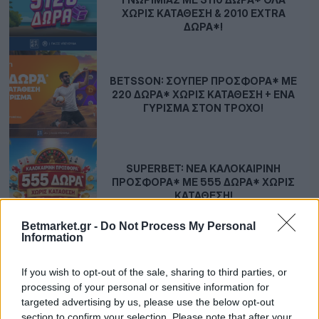
ΧΩΡΊΣ ΚΑΤΆΘΕΣΗ & 2010 EXTRA
ΔΏΡΑ*!
BETSSON: ΣΟΎΠΕΡ ΠΡΟΣΦΟΡΆ* ΜΕ
220 ΔΏΡΑ* ΧΩΡΊΣ ΚΑΤΆΘΕΣΗ + ΈΝΑ
ΓΎΡΙΣΜΑ ΣΤΟΝ ΤΡΟΧΌ!
SUPERBET: ΝΈΑ ΚΑΛΟΚΑΙΡΙΝΉ
ΠΡΟΣΦΟΡΆ* ΜΕ 555 ΔΏΡΑ* ΧΩΡΊΣ
ΚΑΤΆΘΕΣΗ!
Betmarket.gr -
Do Not Process My Personal
Information
If you wish to opt-out of the sale, sharing to third parties, or
ΑΝΑΛΎΣΕΙΣ
processing of your personal or sensitive information for
targeted advertising by us, please use the below opt-out
section to confirm your selection. Please note that after your