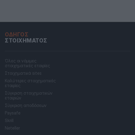
ΟΔΗΓΌΣ
ΣΤΟΙΧΉΜΑΤΟΣ
Όλες οι νόμιμες
στοιχηματικές εταιρίες
Στοιχηματικά sites
Καλύτερες στοιχηματικές
εταιρίες
Σύγκριση στοιχηματικών
εταιριών
Σύγκριση αποδόσεων
Paysafe
Skrill
Neteller