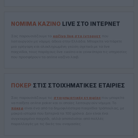
ΝΌΜΙΜΑ ΚΑΖΊΝΟ
LIVE ΣΤΟ ΊΝΤΕΡΝΕΤ
Σας παρουσιάζουμε τα
καζίνο live στο ίντερνετ
που
λειτουργούν με νόμιμη άδεια στην Ελλάδα. Μπορείτε να πάρετε
μια γρήγορη και ολοκληρωμένη γεύση σχετικά με τα live
παιχνίδια, τους παρόχους live casino και γενικότερα τις υπηρεσίες
που προσφέρουν τα online καζίνο λαιβ.
ΠΌΚΕΡ
ΣΤΙΣ ΣΤΟΙΧΗΜΑΤΙΚΈΣ ΕΤΑΙΡΊΕΣ
Σας παρουσιάζουμε τις
στοιχηματικές εταιρίες
που μπορείτε
να παίξετε online poker και οι οποίες λειτουργούν νόμιμα. Το
πόκερ
είναι ένα από τα δημοφιλέστερα παιχνίδια τράπουλας, με
μακρά ιστορία που ξεπερνά τα 100 χρόνια. Δεν είναι ένα
συγκεκριμένο παιχνίδι, αλλά αποτελείται από πολλές
παραλλαγές με τις δικές του ονομασίες.