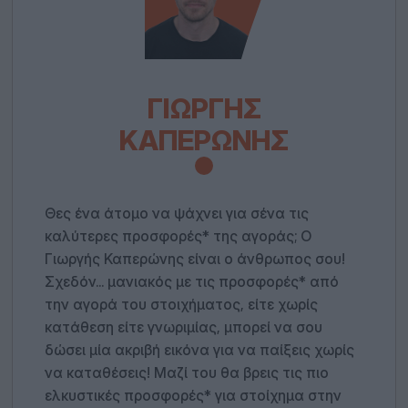
ΓΙΩΡΓΉΣ
ΚΑΠΕΡΏΝΗΣ
Θες ένα άτομο να ψάχνει για σένα τις
καλύτερες προσφορές* της αγοράς; Ο
Γιωργής Καπερώνης είναι ο άνθρωπος σου!
Σχεδόν... μανιακός με τις προσφορές* από
την αγορά του στοιχήματος, είτε χωρίς
κατάθεση είτε γνωριμίας, μπορεί να σου
δώσει μία ακριβή εικόνα για να παίξεις χωρίς
να καταθέσεις! Μαζί του θα βρεις τις πιο
ελκυστικές προσφορές* για στοίχημα στην