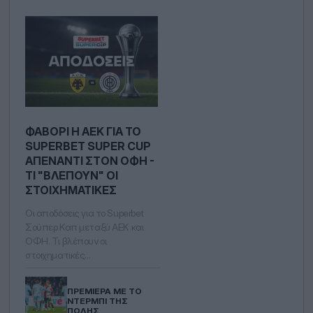
ΦΑΒΟΡΊ Η ΑΕΚ ΓΙΑ ΤΟ
SUPERBET SUPER CUP
ΑΠΈΝΑΝΤΙ ΣΤOΝ ΟΦΗ -
ΤΙ "ΒΛΈΠΟΥΝ" ΟΙ
ΣΤΟΙΧΗΜΑΤΙΚΈΣ
Οι αποδόσεις για το Superbet
Σούπερ Καπ μεταξύ ΑΕΚ και
ΟΦΗ. Τι βλέπουν οι
στοιχηματικές…
ΠΡΕΜΙΈΡΑ ΜΕ ΤΟ
ΝΤΈΡΜΠΙ ΤΗΣ
ΠΌΛΗΣ