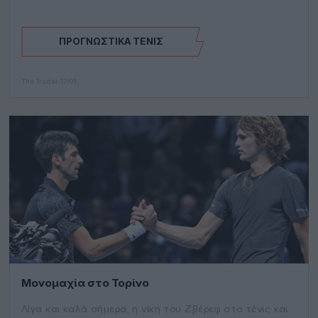
ΠΡΟΓΝΩΣΤΙΚΆ ΤΈΝΙΣ
The Trader
17/01
Μονομαχία στο Τορίνο
Λίγα και καλά σήμερα, η νίκη του Ζβέρεφ στο τένις και