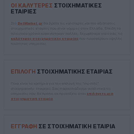
ΟΙ ΚΑΛΎΤΕΡΕΣ
ΣΤΟΙΧΗΜΑΤΙΚΈΣ
ΕΤΑΙΡΊΕΣ
Στο
BetMarket.gr
θα βρείτε τις καλύτερες και πιο αξιόπιστες
στοιχηματικές εταιρίες που είναι νόμιμες στην Ελλάδα. Επειδή τα
τελευταία χρόνια εμφανίστηκαν πολλές, ξεχωρίσαμε για εσάς, τις
καλύτερες στοιχηματικές εταιρίες
που προσφέρουν υψηλής
ποιότητας υπηρεσίες.
ΕΠΙΛΟΓΉ
ΣΤΟΙΧΗΜΑΤΙΚΉΣ ΕΤΑΙΡΊΑΣ
Ποια είναι τα κριτήρια για την επιλογή της "σωστής"
στοιχηματικής εταιρίας; Σας παρουσιάζουμε αναλυτικά τις
υπηρεσίες που θα πρέπει να προσέξετε όταν
επιλέγετε μια
στοιχηματική εταιρία
.
ΕΓΓΡΑΦΉ
ΣΕ ΣΤΟΙΧΗΜΑΤΙΚΉ ΕΤΑΙΡΊΑ