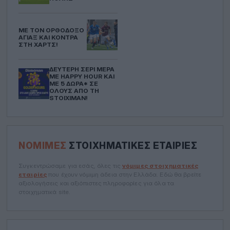
ΜΕ ΤΟΝ ΟΡΘΌΔΟΞΟ
ΆΓΙΑΞ ΚΑΙ ΚΌΝΤΡΑ
ΣΤΗ ΧΑΡΤΣ!
ΔΕΎΤΕΡΗ ΣΕΡΊ ΜΈΡΑ
ΜΕ HAPPY HOUR ΚΑΙ
ΜΕ 5 ΔΏΡΑ* ΣΕ
ΌΛΟΥΣ ΑΠΌ ΤΗ
STOIXIMAN!
ΝΌΜΙΜΕΣ
ΣΤΟΙΧΗΜΑΤΙΚΈΣ ΕΤΑΙΡΊΕΣ
Συγκεντρώσαμε για εσάς, όλες τις
νόμιμες στοιχηματικές
εταιρίες
που έχουν νόμιμη άδεια στην Ελλάδα. Εδώ θα βρείτε
αξιολογήσεις και αξιόπιστες πληροφορίες για όλα τα
στοιχηματικά site.