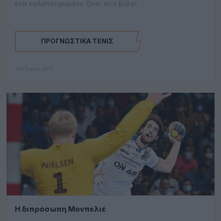
ένα καλοπληρωμένο Over στο βόλεϊ
ΠΡΟΓΝΩΣΤΙΚΆ ΤΈΝΙΣ
The Trader
20/11
Η διπρόσωπη Μονπελιέ