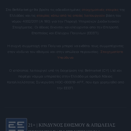
Στο BetMarket.gr θα βρείτε τις αδειοδοτημένες
στοιχηματικές εταιρίες
της
Ελλάδας και τις
εταιρίες κάτω από τις οποίες λειτουργούν
βάση του
νόμου 4002/2011 (Α 180) για την Παροχή Υπηρεσιών Διαδικτυακού
Στοιχήματος. Οι άδειες δίνονται και ελέγχονται απο την Επιτροπή
Εποπτείας και Ελέγχου Παιγνίων (ΕΕΕΠ).
Η συχνή συμμετοχή στα Παίγνια μπορεί να εκθέτει τους συμμετέχοντες
στον κίνδυνο του εθισμού και στην απώλεια περιουσίας.
Στοιχηματίστε
Υπεύθυνα
Ο ιστότοπος λειτουργεί υπό τη διαχείριση της Betmarket (CY) Ltd και
παρέχει νόμιμα υπηρεσίες στην Ελλάδα με αριθμό Άδειας
Καταλληλότητας Συνεργάτη HGC-000018-AFF, που έχει χορηγηθεί από
την ΕΕΕΠ.
21+ | ΚΙΝΔΥΝΟΣ ΕΘΙΣΜΟΥ & ΑΠΩΛΕΙΑΣ