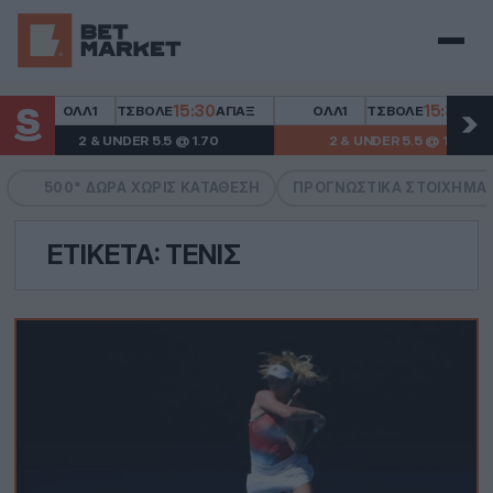
Μενού
15:30
15:30
ΟΛΛ1
ΤΣΒΌΛΕ
ΆΓΙΑΞ
ΟΛΛ1
ΤΣΒΌΛΕ
ΆΓΙΑΞ
2 & UNDER 5.5 @ 1.70
2 & UNDER 5.5 @ 1.70
500* ΔΏΡΑ ΧΩΡΙΣ ΚΑΤΆΘΕΣΗ
ΠΡΟΓΝΩΣΤΙΚΆ ΣΤΟΙΧΉΜΑ
ΕΤΙΚΈΤΑ:
ΤΈΝΙΣ