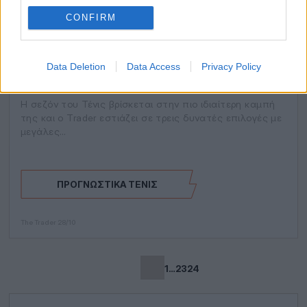
CONFIRM
Data Deletion
Data Access
Privacy Policy
Αέρας Πεχλιβάνης
H σεζόν του Τένις βρίσκεται στην πιο ιδιαίτερη καμπή
της και ο Trader εστιάζει σε τρεις δυνατές επιλογές με
μεγάλες…
ΠΡΟΓΝΩΣΤΙΚΆ ΤΈΝΙΣ
The Trader
28/10
1
…
23
24
Previous