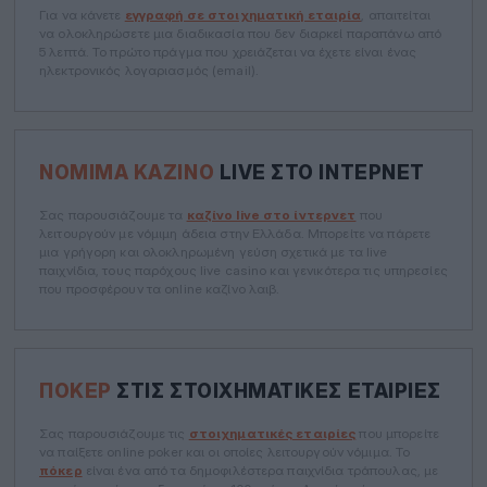
Για να κάνετε
εγγραφή σε στοιχηματική εταιρία
, απαιτείται
να ολοκληρώσετε μια διαδικασία που δεν διαρκεί παραπάνω από
5 λεπτά. Το πρώτο πράγμα που χρειάζεται να έχετε είναι ένας
ηλεκτρονικός λογαριασμός (email).
ΝΌΜΙΜΑ ΚΑΖΊΝΟ
LIVE ΣΤΟ ΊΝΤΕΡΝΕΤ
Σας παρουσιάζουμε τα
καζίνο live στο ίντερνετ
που
λειτουργούν με νόμιμη άδεια στην Ελλάδα. Μπορείτε να πάρετε
μια γρήγορη και ολοκληρωμένη γεύση σχετικά με τα live
παιχνίδια, τους παρόχους live casino και γενικότερα τις υπηρεσίες
που προσφέρουν τα online καζίνο λαιβ.
ΠΌΚΕΡ
ΣΤΙΣ ΣΤΟΙΧΗΜΑΤΙΚΈΣ ΕΤΑΙΡΊΕΣ
Σας παρουσιάζουμε τις
στοιχηματικές εταιρίες
που μπορείτε
να παίξετε online poker και οι οποίες λειτουργούν νόμιμα. Το
πόκερ
είναι ένα από τα δημοφιλέστερα παιχνίδια τράπουλας, με