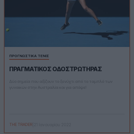
ΠΡΟΓΝΩΣΤΙΚΆ ΤΈΝΙΣ
ΠΡΑΓΜΑΤΙΚΌΣ ΟΔΟΣΤΡΩΤΉΡΑΣ
Δύο σημεία που αξίζουν το ξενύχτι από το ταμπλό των
γυναικών στην Αυστραλία και για απόψε!
|
21 Ιανουαρίου 2022
THE TRADER