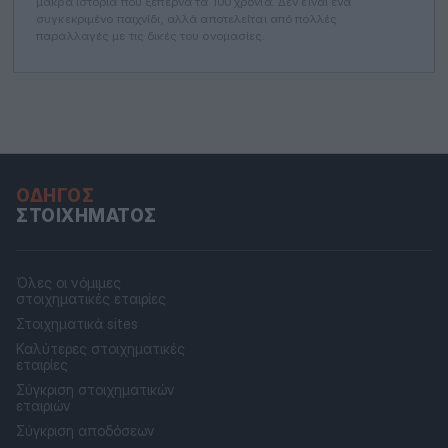
μακρά ιστορία που ξεπερνά τα 100 χρόνια. Δεν είναι ένα
συγκεκριμένο παιχνίδι, αλλά αποτελείται από πολλές
παραλλαγές με τις δικές του ονομασίες.
ΟΔΗΓΌΣ
ΣΤΟΙΧΉΜΑΤΟΣ
Όλες οι νόμιμες
στοιχηματικές εταιρίες
Στοιχηματικά sites
Καλύτερες στοιχηματικές
εταιρίες
Σύγκριση στοιχηματικών
εταιριών
Σύγκριση αποδόσεων