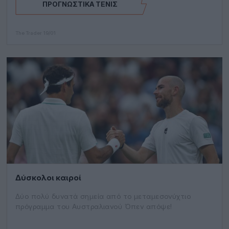
ΠΡΟΓΝΩΣΤΙΚΆ ΤΈΝΙΣ
The Trader
19/01
Δύσκολοι καιροί
Δύο πολύ δυνατά σημεία από το μεταμεσονύχτιο
πρόγραμμα του Αυστραλιανού Όπεν απόψε!