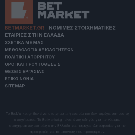
BETMARKET.GR
-
ΝΌΜΙΜΕΣ ΣΤΟΙΧΗΜΑΤΙΚΈΣ
ΕΤΑΙΡΊΕΣ ΣΤΗΝ ΕΛΛΆΔΑ
ΣΧΕΤΙΚΆ ΜΕ ΜΑΣ
ΜΕΘΟΔΟΛΟΓΊΑ ΑΞΙΟΛΟΓΉΣΕΩΝ
ΠΟΛΙΤΙΚΉ ΑΠΟΡΡΉΤΟΥ
ΌΡΟΙ ΚΑΙ ΠΡΟΫΠΟΘΈΣΕΙΣ
ΘΈΣΕΙΣ ΕΡΓΑΣΊΑΣ
ΕΠΙΚΟΙΝΩΝΊΑ
SITEMAP
Το BetMarket.gr δεν είναι στοιχηματική εταιρία και δεν παρέχει υπηρεσίες
στοιχήματος. Το BetMarket.gr είναι ένας οδηγός για τις νόμιμες
στοιχηματικές εταιρίες στην Ελλάδα και παρέχει πληροφορίες για τις
προσφορές και τα μπόνους που προσφέρουν.