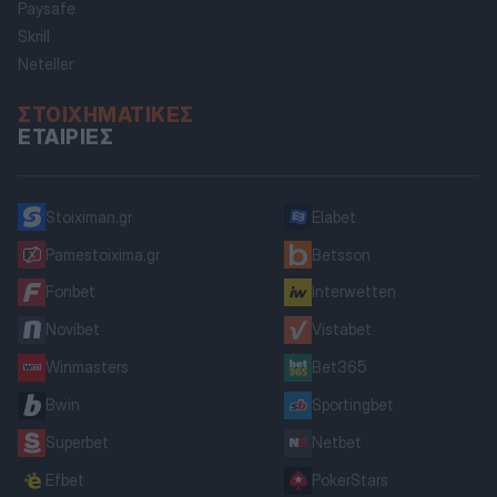
Paysafe
Skrill
Neteller
ΣΤΟΙΧΗΜΑΤΙΚΈΣ
ΕΤΑΙΡΊΕΣ
Stoiximan.gr
Elabet
Pamestoixima.gr
Betsson
Fonbet
Interwetten
Novibet
Vistabet
Winmasters
Bet365
Bwin
Sportingbet
Superbet
Netbet
Efbet
PokerStars