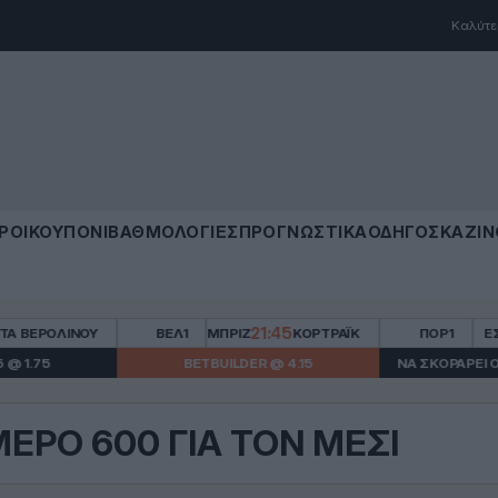
Καλύτερ
ΡΟΙ
ΚΟΥΠΌΝΙ
ΒΑΘΜΟΛΟΓΊΕΣ
ΠΡΟΓΝΩΣΤΙΚΆ
ΟΔΗΓΌΣ
ΚΑΖΊΝ
21:45
ΟΛΊΝΟΥ
ΒΕΛ1
ΜΠΡΙΖ
ΚΌΡΤΡΑΪΚ
ΠΟΡ1
ΕΣΤΟΡΊΛ
5
BETBUILDER @ 4.15
ΝΑ ΣΚΟΡΆΡΕΙ Ο ΓΙΏΡΓ
ΕΡΟ 600 ΓΙΑ ΤΟΝ ΜΈΣΙ