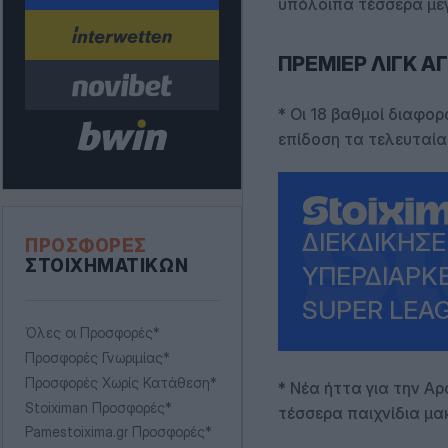
υπόλοιπα τέσσερα μ
ΠΡΈΜΙΕΡ ΛΙΓΚ Α
* Οι 18 βαθμοί διαφορ
επίδοση τα τελευταί
ΔΙΕΚΔΊΚΗΣΕ
ΠΡΟΣΦΟΡΈΣ
ΣΤΟΙΧΗΜΑΤΙΚΏΝ
ΥΠΕΡΔΙΑΡΚΕ
SUPER LEA
Όλες οι Προσφορές*
Προσφορές Γνωριμίας*
Προσφορές Χωρίς Κατάθεση*
* Νέα ήττα για την Α
Stoiximan Προσφορές*
τέσσερα παιχνίδια μακ
Pamestoixima.gr Προσφορές*