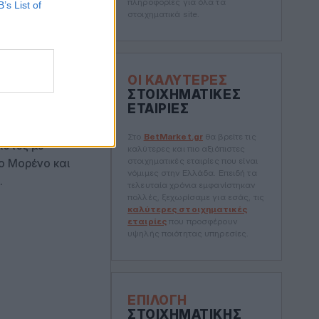
πληροφορίες για όλα τα
B’s List of
στοιχηματικά site.
 να φτάνει στα
ς που φτάνει
ΟΙ ΚΑΛΎΤΕΡΕΣ
ΣΤΟΙΧΗΜΑΤΙΚΈΣ
 Χετάφε.
ΕΤΑΙΡΊΕΣ
υπερτερεί ο
Στο
BetMarket.gr
θα βρείτε τις
ιστές με
καλύτερες και πιο αξιόπιστες
στοιχηματικές εταιρίες που είναι
ο Μορένο και
νόμιμες στην Ελλάδα. Επειδή τα
.
τελευταία χρόνια εμφανίστηκαν
πολλές, ξεχωρίσαμε για εσάς, τις
καλύτερες στοιχηματικές
εταιρίες
που προσφέρουν
υψηλής ποιότητας υπηρεσίες.
ΕΠΙΛΟΓΉ
ΣΤΟΙΧΗΜΑΤΙΚΉΣ