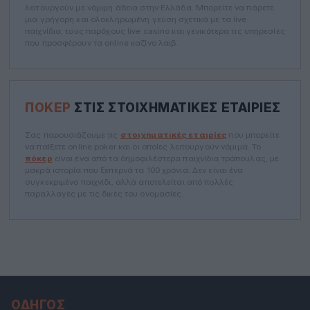
λειτουργούν με νόμιμη άδεια στην Ελλάδα. Μπορείτε να πάρετε
μια γρήγορη και ολοκληρωμένη γεύση σχετικά με τα live
παιχνίδια, τους παρόχους live casino και γενικότερα τις υπηρεσίες
που προσφέρουν τα online καζίνο λαιβ.
ΠΌΚΕΡ
ΣΤΙΣ ΣΤΟΙΧΗΜΑΤΙΚΈΣ ΕΤΑΙΡΊΕΣ
Σας παρουσιάζουμε τις
στοιχηματικές εταιρίες
που μπορείτε
να παίξετε online poker και οι οποίες λειτουργούν νόμιμα. Το
πόκερ
είναι ένα από τα δημοφιλέστερα παιχνίδια τράπουλας, με
μακρά ιστορία που ξεπερνά τα 100 χρόνια. Δεν είναι ένα
συγκεκριμένο παιχνίδι, αλλά αποτελείται από πολλές
παραλλαγές με τις δικές του ονομασίες.
ΟΔΗΓΌΣ