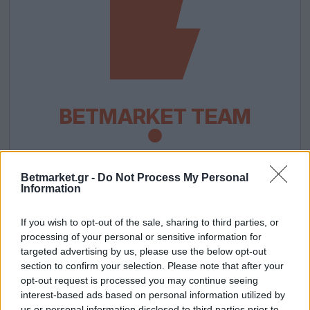
BETMARKET TEAM
Η συντακτική ομάδα του Betmarket.gr σας
Betmarket.gr -
Do Not Process My Personal
παρουσιάζει καθημερινά μελετημένα
Information
προγνωστικά στοιχήματος για τα
If you wish to opt-out of the sale, sharing to third parties, or
σημαντικότερα παιχνίδια της ημέρας, ειδικά
processing of your personal or sensitive information for
στοιχήματα από όλα τα σπορ, τις hot
targeted advertising by us, please use the below opt-out
ενισχυμένες αποδόσεις και ενδιαφέρουσα
section to confirm your selection. Please note that after your
θεματολογία γύρω από το στοίχημα. Η ισχύς
opt-out request is processed you may continue seeing
εν τη ενώσει!
interest-based ads based on personal information utilized by
us or personal information disclosed to third parties prior to