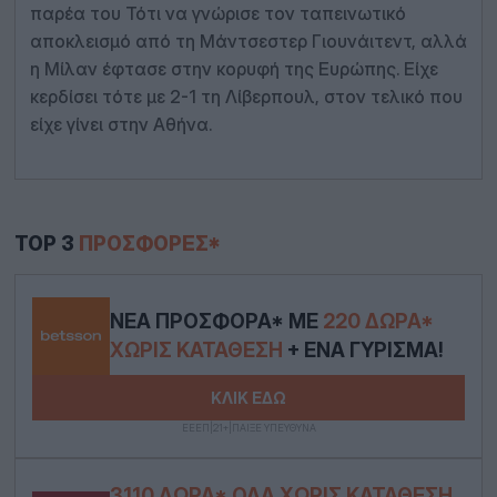
παρέα του Τότι να γνώρισε τον ταπεινωτικό
αποκλεισμό από τη Μάντσεστερ Γιουνάιτεντ, αλλά
η Μίλαν έφτασε στην κορυφή της Ευρώπης. Είχε
κερδίσει τότε με 2-1 τη Λίβερπουλ, στον τελικό που
είχε γίνει στην Αθήνα.
TOP 3
ΠΡΟΣΦΟΡΈΣ*
ΝΈΑ ΠΡΟΣΦΟΡΆ* ΜΕ
220 ΔΏΡΑ*
ΧΩΡΊΣ ΚΑΤΆΘΕΣΗ
+ ΈΝΑ ΓΎΡΙΣΜΑ!
ΚΛΙΚ ΕΔΩ
ΕΕΕΠ|21+|ΠΑΙΞΕ ΥΠΕΥΘΥΝΑ
3110 ΔΏΡΑ* ΟΛΑ ΧΩΡΊΣ ΚΑΤΆΘΕΣΗ