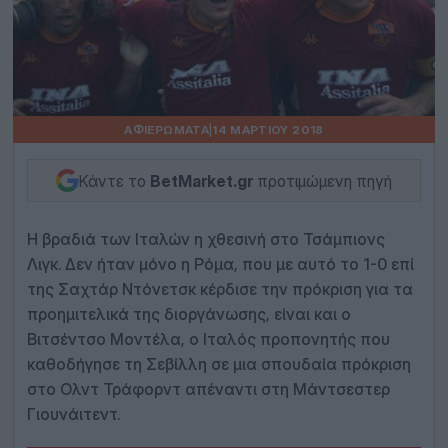
ΑΦΙΕΡΏΜΑΤΑ
|
14 ΜΑΡΤΊΟΥ 2018
Κάντε το
BetMarket.gr
προτιμώμενη πηγή
Η βραδιά των Ιταλών η χθεσινή στο Τσάμπιονς
Λιγκ. Δεν ήταν μόνο η Ρόμα, που με αυτό το 1-0 επί
της Σαχτάρ Ντόνετσκ κέρδισε την πρόκριση για τα
προημιτελικά της διοργάνωσης, είναι και ο
Βιτσέντσο Μοντέλα, ο Ιταλός προπονητής που
καθοδήγησε τη Σεβίλλη σε μια σπουδαία πρόκριση
στο Ολντ Τράφορντ απέναντι στη Μάντσεστερ
Γιουνάιτεντ.