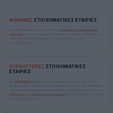
ΝΌΜΙΜΕΣ
ΣΤΟΙΧΗΜΑΤΙΚΈΣ ΕΤΑΙΡΊΕΣ
Συγκεντρώσαμε για εσάς, όλες τις
νόμιμες στοιχηματικές
εταιρίες
που έχουν νόμιμη άδεια στην Ελλάδα. Εδώ θα βρείτε
αξιολογήσεις και αξιόπιστες πληροφορίες για όλα τα
στοιχηματικά site.
ΟΙ ΚΑΛΎΤΕΡΕΣ
ΣΤΟΙΧΗΜΑΤΙΚΈΣ
ΕΤΑΙΡΊΕΣ
Στο
BetMarket.gr
θα βρείτε τις καλύτερες και πιο αξιόπιστες
στοιχηματικές εταιρίες που είναι νόμιμες στην Ελλάδα. Επειδή τα
τελευταία χρόνια εμφανίστηκαν πολλές, ξεχωρίσαμε για εσάς, τις
καλύτερες στοιχηματικές εταιρίες
που προσφέρουν υψηλής
ποιότητας υπηρεσίες.