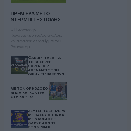
ΠΡΕΜΙΈΡΑ ΜΕ ΤΟ
ΝΤΈΡΜΠΙ ΤΗΣ ΠΌΛΗΣ
Ο Παναγιώτης
Κωνσταντινόπουλος αναλύει
και ποντάρει στο ντέρμπι του
Ρότερνταμ.
ΦΑΒΟΡΊ Η ΑΕΚ ΓΙΑ
ΤΟ SUPERBET
SUPER CUP
ΑΠΈΝΑΝΤΙ ΣΤOΝ
ΟΦΗ - ΤΙ "ΒΛΈΠΟΥΝ"
ΟΙ ΣΤΟΙΧΗΜΑΤΙΚΈΣ
ΜΕ ΤΟΝ ΟΡΘΌΔΟΞΟ
ΆΓΙΑΞ ΚΑΙ ΚΌΝΤΡΑ
ΣΤΗ ΧΑΡΤΣ!
ΔΕΎΤΕΡΗ ΣΕΡΊ ΜΈΡΑ
ΜΕ HAPPY HOUR ΚΑΙ
ΜΕ 5 ΔΏΡΑ* ΣΕ
ΌΛΟΥΣ ΑΠΌ ΤΗ
STOIXIMAN!