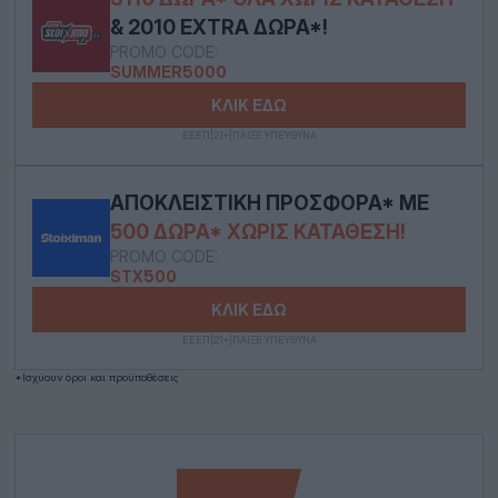
& 2010 EXTRA ΔΏΡΑ*!
PROMO CODE:
SUMMER5000
ΚΛΙΚ ΕΔΩ
ΕΕΕΠ|21+|ΠΑΙΞΕ ΥΠΕΥΘΥΝΑ
ΑΠΟΚΛΕΙΣΤΙΚΉ ΠΡΟΣΦΟΡΆ* ΜΕ
500 ΔΏΡΑ* ΧΩΡΊΣ ΚΑΤΆΘΕΣΗ!
PROMO CODE:
STX500
ΚΛΙΚ ΕΔΩ
ΕΕΕΠ|21+|ΠΑΙΞΕ ΥΠΕΥΘΥΝΑ
*Ισχύουν όροι και προϋποθέσεις