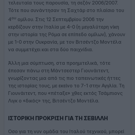
τελευταία τους παρουσία, τη σεζόν 2006/2007.
Τότε που συνάντησαν τη Σαχτάρ στο πλαίσιο του
ου
4
ομίλου. Στις 12 Σεπτεμβρίου 2006 την
κερδίζουν στην Ιταλία με 4-0 (η μεγαλύτερη νίκη
στην ιστορία της Ρόμα σε επίπεδο ομίλων), χάνουν
με 1-0 στην Ουκρανία, με τον Βιτσέντζο Μοντέλα
να συμμετέχει και στα δύο παιχνίδια.
Άλλη μια σύμπτωση, στα προημιτελικά, τότε
έπεσαν πάνω στη Μάντσεστερ Γιουνάιτεντ,
γνωρίζοντας μια από τις πιο ταπεινωτικές ήττες
της ιστορίας τους, με εκείνο το 7-1 στην Αγγλία. Τη
Γιουνάιτεντ, που «πέταξε» χθες εκτός Τσάμπιονς
Λιγκ ο «δικός» της, Βιτσέντζο Μοντέλα.
ΙΣΤΟΡΙΚΉ ΠΡΌΚΡΙΣΗ ΓΙΑ ΤΗ ΣΕΒΊΛΛΗ
Οσο για τη νυν ομάδα του Ιταλού τεχνικού, μπορεί