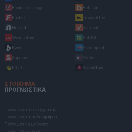
Pamestoixima.gr
Betsson
Fonbet
Interwetten
Novibet
Vistabet
Winmasters
Bet365
Bwin
Sportingbet
Superbet
Netbet
Efbet
PokerStars
ΣΤΟΊΧΗΜΑ
ΠΡΟΓΝΩΣΤΙΚΆ
Προγνωστικά στοιχήματος
Προγνωστικά ποδοσφαίρου
Προγνωστικά μπάσκετ
Προγνωστικά τένις