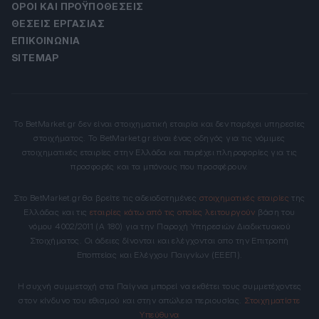
ΌΡΟΙ ΚΑΙ ΠΡΟΫΠΟΘΈΣΕΙΣ
ΘΈΣΕΙΣ ΕΡΓΑΣΊΑΣ
ΕΠΙΚΟΙΝΩΝΊΑ
SITEMAP
Το BetMarket.gr δεν είναι στοιχηματική εταιρία και δεν παρέχει υπηρεσίες
στοιχήματος. Το BetMarket.gr είναι ένας οδηγός για τις νόμιμες
στοιχηματικές εταιρίες στην Ελλάδα και παρέχει πληροφορίες για τις
προσφορές και τα μπόνους που προσφέρουν.
Στο BetMarket.gr θα βρείτε τις αδειοδοτημένες
στοιχηματικές εταιρίες
της
Ελλάδας και τις
εταιρίες κάτω από τις οποίες λειτουργούν
βάση του
νόμου 4002/2011 (Α 180) για την Παροχή Υπηρεσιών Διαδικτυακού
Στοιχήματος. Οι άδειες δίνονται και ελέγχονται απο την Επιτροπή
Εποπτείας και Ελέγχου Παιγνίων (ΕΕΕΠ).
Η συχνή συμμετοχή στα Παίγνια μπορεί να εκθέτει τους συμμετέχοντες
στον κίνδυνο του εθισμού και στην απώλεια περιουσίας.
Στοιχηματίστε
Υπεύθυνα