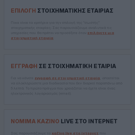
ΕΠΙΛΟΓΉ
ΣΤΟΙΧΗΜΑΤΙΚΉΣ ΕΤΑΙΡΊΑΣ
Ποια είναι τα κριτήρια για την επιλογή της "σωστής"
στοιχηματικής εταιρίας; Σας παρουσιάζουμε αναλυτικά τις
υπηρεσίες που θα πρέπει να προσέξετε όταν
επιλέγετε μια
στοιχηματική εταιρία
.
ΕΓΓΡΑΦΉ
ΣΕ ΣΤΟΙΧΗΜΑΤΙΚΉ ΕΤΑΙΡΊΑ
Για να κάνετε
εγγραφή σε στοιχηματική εταιρία
, απαιτείται
να ολοκληρώσετε μια διαδικασία που δεν διαρκεί παραπάνω από
5 λεπτά. Το πρώτο πράγμα που χρειάζεται να έχετε είναι ένας
ηλεκτρονικός λογαριασμός (email).
ΝΌΜΙΜΑ ΚΑΖΊΝΟ
LIVE ΣΤΟ ΊΝΤΕΡΝΕΤ
Σας παρουσιάζουμε τα
καζίνο live στο ίντερνετ
που