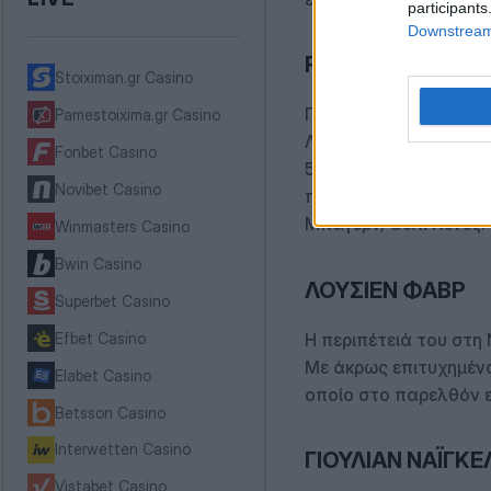
participants
Downstream 
ΡΑΛΦ ΧΆΣΕΝΧΟΥ
Stoiximan.gr Casino
Για το πρότζεκτ της 
Pamestoixima.gr Casino
Λογικό σε μια τόσο ε
Fonbet Casino
50χρονος, από το 201
Novibet Casino
πρωταθλήματος, είναι
Μπάγερν, Ούλι Χένες.
Winmasters Casino
Bwin Casino
ΛΟΥΣΙΈΝ ΦΑΒΡ
Superbet Casino
Η περιπέτειά του στη 
Efbet Casino
Με άκρως επιτυχημένο
Elabet Casino
οποίο στο παρελθόν ε
Betsson Casino
Interwetten Casino
ΓΙΟΎΛΙΑΝ ΝΆΙΓΚ
Vistabet Casino