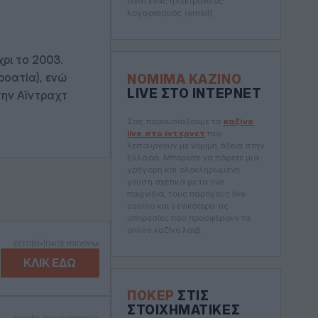
είναι ένας ηλεκτρονικός
λογαριασμός (email).
ρι το 2003.
ροατία), ενώ
ΝΌΜΙΜΑ ΚΑΖΊΝΟ
LIVE ΣΤΟ ΊΝΤΕΡΝΕΤ
την Αϊντραχτ
Σας παρουσιάζουμε τα
καζίνο
live στο ίντερνετ
που
λειτουργούν με νόμιμη άδεια στην
Ελλάδα. Μπορείτε να πάρετε μια
γρήγορη και ολοκληρωμένη
γεύση σχετικά με τα live
παιχνίδια, τους παρόχους live
casino και γενικότερα τις
υπηρεσίες που προσφέρουν τα
online καζίνο λαιβ.
ΕΕΕΠ|21+|ΠΑΙΞΕ ΥΠΕΥΘΥΝΑ
ΚΛΙΚ ΕΔΩ
ΠΌΚΕΡ
ΣΤΙΣ
ΣΤΟΙΧΗΜΑΤΙΚΈΣ