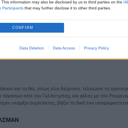
. This information may also be disclosed by us to third parties on the
IA
Participants
that may further disclose it to other third parties.
ΤΛ
CONFIRM
Λειψίας γράψαμε πρόσφατα, με αφορμή το κείμενο για τον Τ
πιτυχημένη ομάδα, να τραβήξει τα βλέμματα και ο προπονη
6 στη Σαξωνία, οδήγησε τη Λειψία στη δεύτερη θέση του
Data Deletion
Data Access
Privacy Policy
 και ένας από αυτούς που πιστεύει περισσότερο ο πρόεδρ
Νίκαια και τη Νις, όπως όλα δείχνουν, τελειώνει το προσεχ
 πέρασμα από την Γκλάντμπαχ, και φίλος με τον Ρουμενίγ
ίχαν υπάρξει συμπαίκτες, βάζει τη δική του υποψηφιότητα
ΕΛΣΜΑΝ