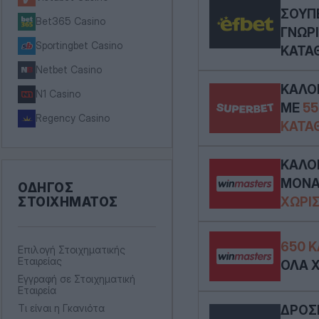
ΣΟΎΠ
Bet365 Casino
ΓΝΩΡΙ
Sportingbet Casino
ΚΑΤΆ
Netbet Casino
ΚΑΛΟ
N1 Casino
ΜΕ
55
Regency Casino
ΚΑΤΆ
ΚΑΛΟΚ
ΜΟΝΑ
ΟΔΗΓΌΣ
ΧΩΡΊ
ΣΤΟΙΧΉΜΑΤΟΣ
650 
Επιλογή Στοιχηματικής
Εταιρείας
ΌΛΑ 
Εγγραφή σε Στοιχηματική
Εταιρεία
Τι είναι η Γκανιότα
ΔΡΟΣ