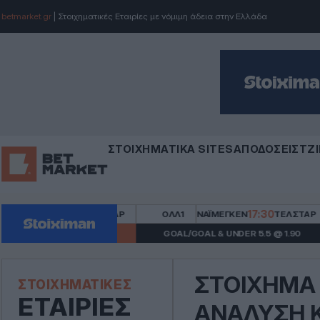
betmarket.gr
| Στοιχηματικές Εταιρίες με νόμιμη άδεια στην Ελλάδα
ΣΤΟΙΧΗΜΑΤΙΚΆ SITES
ΑΠΟΔΌΣΕΙΣ
ΤΖΊ
17:30
ΟΛΛ1
ΝΑΪΜΈΓΚΕΝ
ΤΈΛΣΤΑΡ
GOAL/GOAL & UNDER 5.5 @ 1.90
ΣΤΟΊΧΗΜΑ 
ΣΤΟΙΧΗΜΑΤΙΚΈΣ
ΕΤΑΙΡΊΕΣ
ΑΝΆΛΥΣΗ Κ