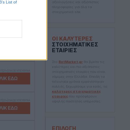
B’s List of
αξιολογήσεις και αξιόπιστες
ΛΙΚ ΕΔΩ
πληροφορίες για όλα τα
στοιχηματικά site.
Π|21+|ΠΑΙΞΕ ΥΠΕΥΘΥΝΑ
ΟΙ ΚΑΛΎΤΕΡΕΣ
ΛΙΚ ΕΔΩ
ΣΤΟΙΧΗΜΑΤΙΚΈΣ
ΕΤΑΙΡΊΕΣ
Στο
BetMarket.gr
θα βρείτε τις
καλύτερες και πιο αξιόπιστες
Π|21+|ΠΑΙΞΕ ΥΠΕΥΘΥΝΑ
στοιχηματικές εταιρίες που είναι
νόμιμες στην Ελλάδα. Επειδή τα
ΛΙΚ ΕΔΩ
τελευταία χρόνια εμφανίστηκαν
πολλές, ξεχωρίσαμε για εσάς, τις
καλύτερες στοιχηματικές
εταιρίες
που προσφέρουν
Π|21+|ΠΑΙΞΕ ΥΠΕΥΘΥΝΑ
υψηλής ποιότητας υπηρεσίες.
ΛΙΚ ΕΔΩ
ΕΠΙΛΟΓΉ