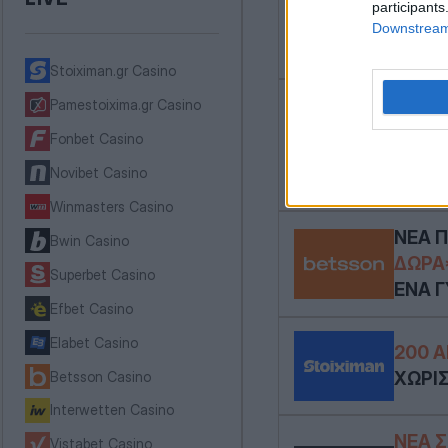
participants
ΤΑΥΤ
Downstream 
ΚΑΤΆ
Stoiximan.gr Casino
ΑΠΟΚ
Pamestoixima.gr Casino
ΠΡΟΣ
Fonbet Casino
ΜΕ
31
Novibet Casino
ΚΑΤΆ
Winmasters Casino
ΝΈΑ 
Bwin Casino
ΔΏΡΑ
Superbet Casino
ΈΝΑ Γ
Efbet Casino
Elabet Casino
200 
Betsson Casino
ΧΩΡΊ
Interwetten Casino
ΝΈΑ 
Vistabet Casino