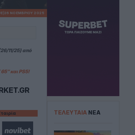
UE
|
26 ΝΟΕΜΒΡΊΟΥ 2025
26/11/25) από
5’’ και PS5!
RKET.GR
ΤΕΛΕΥΤΑΊΑ
ΝΈΑ
Εταιρία