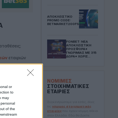
ΑΠΟΚΛΕΙΣΤΙΚΌ
PROMO CODE:
Α
BETMARKET200FS
FONBET: ΝΈΑ
ΑΠΟΚΛΕΙΣΤΙΚΉ
αταθέσεις;
ΠΡΟΣΦΟΡΆ*
ΓΝΩΡΙΜΊΑΣ ΜΕ 315
ΔΏΡΑ* ΧΩΡΊΣ
κών
εταιριών
ΚΑΤΆΘΕΣΗ!
.
ΝΌΜΙΜΕΣ
Π|21+|ΠΑΙΞΕ ΥΠΕΥΘΥΝΑ
ΣΤΟΙΧΗΜΑΤΙΚΈΣ
sonal or
ΛΙΚ ΕΔΩ
ΕΤΑΙΡΊΕΣ
ection to
ou may
Συγκεντρώσαμε για εσάς, όλες
 personal
τις
νόμιμες στοιχηματικές
out of the
εταιρίες
που έχουν νόμιμη άδεια
 downstream
στην Ελλάδα. Εδώ θα βρείτε
Π|21+|ΠΑΙΞΕ ΥΠΕΥΘΥΝΑ