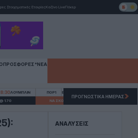
ες Στοιχηματικές Εταιρίες
Καζίνο Live
Πόκερ
Ο
ΠΡΟΣΦΟΡΈΣ*
ΝΈΑ
22:30
ΛΟΎΜΠΛΙΝ
ΠΟΡ1
ΕΣΤΡΈΛΑ
ΣΠΌΡΤΙΝΓΚ ΛΙΣ.
ΠΟΡ1
ΠΡΟΓΝΩΣΤΙΚΆ ΗΜΈΡΑΣ
0
ΝΑ ΣΚΟΡΆΡΕΙ Ο ΙΩΑΝΝΊΔΗΣ @ 2.05
5):
ΑΝΑΛΎΣΕΙΣ