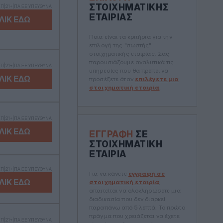
ΣΤΟΙΧΗΜΑΤΙΚΉΣ
Π|21+|ΠΑΙΞΕ ΥΠΕΥΘΥΝΑ
ΕΤΑΙΡΊΑΣ
ΛΙΚ ΕΔΩ
Ποια είναι τα κριτήρια για την
επιλογή της "σωστής"
στοιχηματικής εταιρίας; Σας
παρουσιάζουμε αναλυτικά τις
Π|21+|ΠΑΙΞΕ ΥΠΕΥΘΥΝΑ
υπηρεσίες που θα πρέπει να
ΛΙΚ ΕΔΩ
προσέξετε όταν
επιλέγετε μια
στοιχηματική εταιρία
.
Π|21+|ΠΑΙΞΕ ΥΠΕΥΘΥΝΑ
ΛΙΚ ΕΔΩ
ΕΓΓΡΑΦΉ
ΣΕ
ΣΤΟΙΧΗΜΑΤΙΚΉ
ΕΤΑΙΡΊΑ
Π|21+|ΠΑΙΞΕ ΥΠΕΥΘΥΝΑ
Για να κάνετε
εγγραφή σε
ΛΙΚ ΕΔΩ
στοιχηματική εταιρία
,
απαιτείται να ολοκληρώσετε μια
διαδικασία που δεν διαρκεί
παραπάνω από 5 λεπτά. Το πρώτο
πράγμα που χρειάζεται να έχετε
Π|21+|ΠΑΙΞΕ ΥΠΕΥΘΥΝΑ