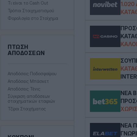
Τι είναι το Cash Out
1.020
Τρόποι Στοιχηματισμού
ΚΑΤΆ
Φορολογία στο Στοίχημα
ΠΡΟΣ
ΚΑΤΆ
ΚΑΛΟ
ΠΤΩΣΗ
ΑΠΟΔΟΣΕΩΝ
ΣΟΎΠ
ΚΑΤΆ
Αποδόσεις Ποδοσφαίρου
INTE
Αποδόσεις Μπάσκετ
Αποδόσεις Τένις
ΝΈΑ 
Σύγκριση αποδόσεων
ΠΡΟΣ
στοιχηματικών εταιριών
ΧΩΡΊ
Τζίροι Στοιχήματος
ΝΈΑ 
ΓΝΩΡ