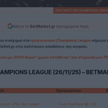
ΠΡΟΓΝΩΣΤΙΚΆ CHAMPIONS LEAG
Κάντε το
BetMarket.gr
προτιμώμενη πηγή
ια στοίχημα στa
προγνωστικά Champions League
σήμερα (
Market.gr στις καλύτερες αποδόσεις της αγοράς.
ας με 3000 δώρα* χωρίς κατάθεση* και κλήρωση για ΤV 6
MPIONS LEAGUE (26/11/25) – BETMA
ίδι
Προγνωστικό
ρπουλ – PSV Αϊντχόφεν
1 και Goal/Goal @ 2.30