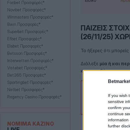
Ειδικό
Αρσ
Fonbet Προσφορές*
Novibet Προσφορές*
Winmasters Προσφορές*
Bwin Προσφορές*
ΠΑΊΖΕΙΣ ΣΤΟ
Superbet Προσφορές*
(26/11/25) ΧΩ
Efbet Προσφορές*
Elabet Προσφορές*
Το ήξερες ότι μπορείς
Betsson Προσφορές*
Interwetten Προσφορές*
Διάλεξε
μία ή και πε
Vistabet Προσφορές*
και τοποθέτησε τα σ
Bet365 Προσφορές*
Betmarket
Sportingbet Προσφορές*
ΑΠΟΚ
Netbet Προσφορές*
If you wish 
ΜΕ
5
Regency Casino Προσφορές*
sensitive in
ΚΑΤΆ
confirm you
continue se
information 
100 
ΝΌΜΙΜΑ ΚΑΖΊΝΟ
further disc
LIVE
ΠΡΟΣ