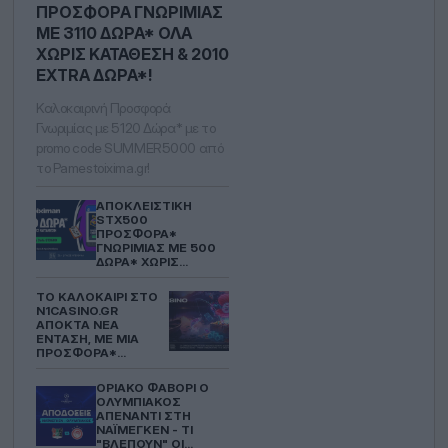
ΠΡΟΣΦΟΡΆ ΓΝΩΡΙΜΊΑΣ
ΜΕ 3110 ΔΏΡΑ* ΟΛΑ
ΧΩΡΊΣ ΚΑΤΆΘΕΣΗ & 2010
EXTRA ΔΏΡΑ*!
Καλοκαιρινή Προσφορά
Γνωριμίας με 5120 Δώρα* με το
promo code SUMMER5000 από
το Pamestoixima.gr!
ΑΠΟΚΛΕΙΣΤΙΚΉ
STX500
ΠΡΟΣΦΟΡΆ*
ΓΝΩΡΙΜΊΑΣ ΜΕ 500
ΔΏΡΑ* ΧΩΡΊΣ
ΚΑΤΆΘΕΣΗ ΑΠΌ ΤΗ
STOIXIMAN
ΤΟ ΚΑΛΟΚΑΊΡΙ ΣΤΟ
N1CASINO.GR
ΑΠΟΚΤΆ ΝΈΑ
ΈΝΤΑΣΗ, ΜΕ ΜΙΑ
ΠΡΟΣΦΟΡΆ*
ΓΕΜΆΤΗ ΕΚΠΛΉΞΕΙΣ!
ΟΡΙΑΚΌ ΦΑΒΟΡΊ Ο
ΟΛΥΜΠΙΑΚΌΣ
ΑΠΈΝΑΝΤΙ ΣΤΗ
ΝΑΪΜΈΓΚΕΝ - ΤΙ
"ΒΛΈΠΟΥΝ" ΟΙ