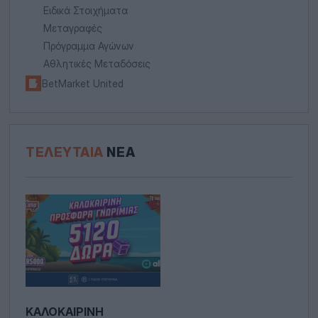
Ειδικά Στοιχήματα
Μεταγραφές
Πρόγραμμα Αγώνων
Αθλητικές Μεταδόσεις
BetMarket United
ΤΕΛΕΥΤΑΊΑ
ΝΈΑ
ΚΑΛΟΚΑΙΡΙΝΉ