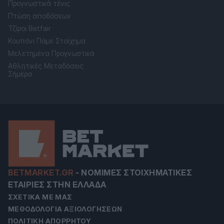
Προγνωστικά τένις
Πτώση αποδόσεων
Τζίροι Betfair
Κουπόνι Πάμε Στοίχημα
Μελετημένα Προγνωστικά
Αθλητικές Μεταδόσεις
Σήμερα
BETMARKET.GR
-
ΝΌΜΙΜΕΣ ΣΤΟΙΧΗΜΑΤΙΚΈΣ
ΕΤΑΙΡΊΕΣ ΣΤΗΝ ΕΛΛΆΔΑ
ΣΧΕΤΙΚΆ ΜΕ ΜΑΣ
ΜΕΘΟΔΟΛΟΓΊΑ ΑΞΙΟΛΟΓΉΣΕΩΝ
ΠΟΛΙΤΙΚΉ ΑΠΟΡΡΉΤΟΥ