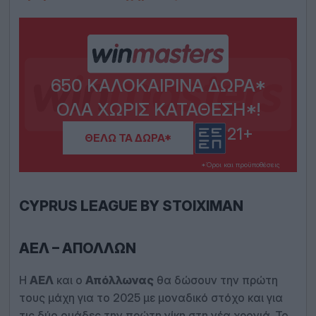
650 ΚΑΛΟΚΑΙΡΙΝΆ ΔΏΡΑ*
ΌΛΑ ΧΩΡΊΣ ΚΑΤΆΘΕΣΗ*!
21+
ΘΈΛΩ ΤΑ ΔΏΡΑ*
*Όροι και προϋποθέσεις
CYPRUS LEAGUE BY STOIXIMAN
ΑΕΛ – ΑΠΌΛΛΩΝ
Η
ΑΕΛ
και ο
Απόλλωνας
θα δώσουν την πρώτη
τους μάχη για το 2025 με μοναδικό στόχο και για
τις δύο ομάδες την πρώτη νίκη στη νέα χρονιά. Το